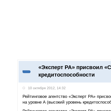
Добавить компанию
Войти
НОВОСТИ
СТАТЬИ
КОМПАНИИ
«Эксперт РА» присвоил «
Поиск
кредитоспособности
10 октября 2012, 14:32
Рейтинговое агентство «Эксперт РА» присв
на уровне А (высокий уровень кредитоспособ