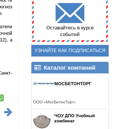
ности
огноз
е.
атели
Оставайтесь в курсе
очной
событий
12), а
УЗНАЙТЕ КАК ПОДПИСАТЬСЯ
Каталог компаний
анкт-
МОСБЕТОНТОРГ
ООО «МосБетонТорг».
ЧОУ ДПО Учебный
комбинат