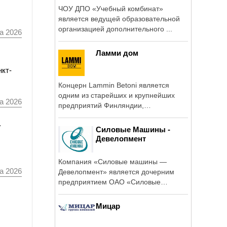
ЧОУ ДПО «Учебный комбинат»
является ведущей образовательной
организацией дополнительного ...
а 2026
Ламми дом
нкт-
Концерн Lammin Betoni является
одним из старейших и крупнейших
а 2026
предприятий Финляндии,
занимающихся производством ...
а
Силовые Машины -
Девелопмент
Компания «Силовые машины —
а 2026
Девелопмент» является дочерним
предприятием ОАО «Силовые
машины» — ...
Мицар