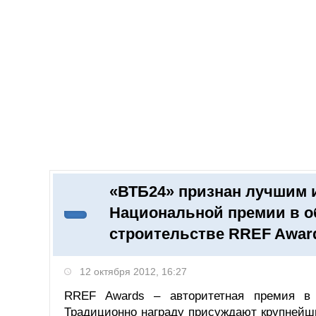
Добавить компанию
Войти
НОВОСТИ
СТАТЬИ
КОМПАНИИ
«ВТБ24» признан лучшим 
Поиск
Национальной премии в о
строительстве RREF Awar
12 октября 2012, 16:27
RREF Awards – авторитетная премия в 
Традиционно награду присуждают крупнейш