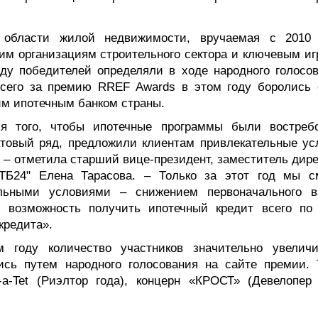
области жилой недвижимости, вручаемая с 2010 
им организациям строительного сектора и ключевым иг
оду победителей определяли в ходе народного голосов
Всего за премию RREF Awards в этом году боролись 
им ипотечным банком страны.
ля того, чтобы ипотечные программы были востреб
товый ряд, предложили клиентам привлекательные ус
 – отметила старший вице-президент, заместитель дире
ВТБ24" Елена Тарасова. – Только за этот год мы с
льными условиями – снижением первоначального в
и возможность получить ипотечный кредит всего по
кредита».
м году количество участников значительно увеличи
сь путем народного голосования на сайте премии. 
a-Tet (Риэлтор года), концерн «КРОСТ» (Девелопер 