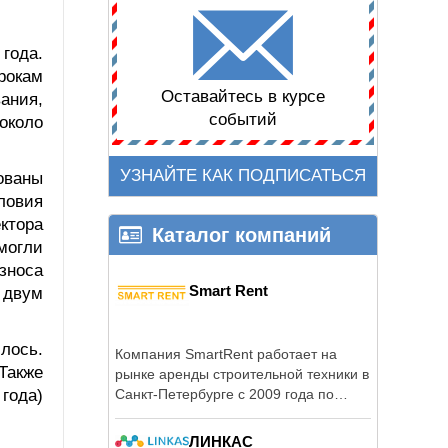
года.
рокам
Оставайтесь в курсе
ания,
событий
около
УЗНАЙТЕ КАК ПОДПИСАТЬСЯ
ованы
ловия
ктора
Каталог компаний
могли
зноса
Smart Rent
 двум
лось.
Компания SmartRent работает на
Также
рынке аренды строительной техники в
года)
Санкт-Петербурге с 2009 года по
настоящее время.
ЛИНКАС