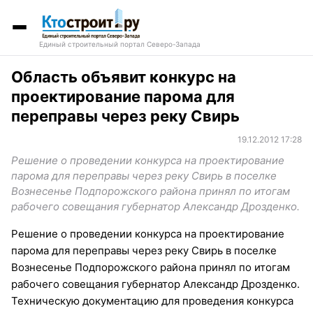
Единый строительный портал Северо-Запада
Область объявит конкурс на
проектирование парома для
переправы через реку Свирь
19.12.2012 17:28
Решение о проведении конкурса на проектирование
парома для переправы через реку Свирь в поселке
Вознесенье Подпорожского района принял по итогам
рабочего совещания губернатор Александр Дрозденко.
Решение о проведении конкурса на проектирование
парома для переправы через реку Свирь в поселке
Вознесенье Подпорожского района принял по итогам
рабочего совещания губернатор Александр Дрозденко.
Техническую документацию для проведения конкурса