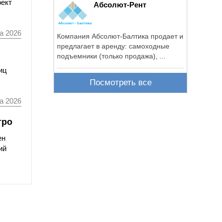
оект
Абсолют-Рент
а 2026
Компания Абсолют-Балтика продает и
предлагает в аренду: самоходные
подъемники (только продажа), ...
иц
Посмотреть все
а 2026
тро
ен
ий