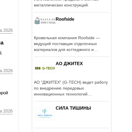
металлических конструкций.
Roofside
а 2026
Кровельная компания Roofside —
ва
ведущий поставщик отделочных
материалов для коттеджного и
д
малоэтажного ...
АО ДЖИТЕХ
а 2026
АО "ДЖИТЕХ" (G-TECH) ведет работу
по внедрению передовых
орой
инновационных технологий
строительства: ...
СИЛА ТИШИНЫ
а 2026