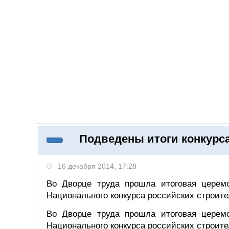
Добавить компанию
Войти
НОВОСТИ
СТАТЬИ
КОМПАНИИ
Подведены итоги конкурса
Поиск
16 декабря 2014, 17:28
Во Дворце труда прошла итоговая церемо
Национального конкурса российских строит
Во Дворце труда прошла итоговая церемо
Национального конкурса российских строит