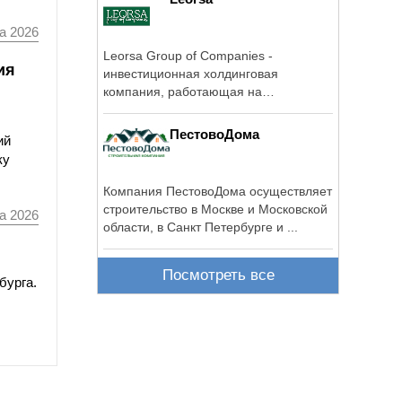
а 2026
Leorsa Group of Companies -
ия
инвестиционная холдинговая
компания, работающая на
российском рынке с 2006 года.
ПестовоДома
ий
ку
Компания ПестовоДома осуществляет
строительство в Москве и Московской
а 2026
области, в Санкт Петербурге и ...
Посмотреть все
бурга.