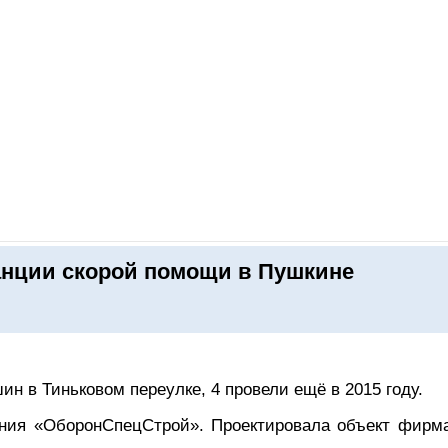
ОНЛАЙН–ВЫСТАВКИ
КАЛЕНДАРЬ
КЛЮЧЕВЫЕ ФИГУР
анции скорой помощи в Пушкине
ин в Тиньковом переулке, 4 провели ещё в 2015 году.
ания «ОборонСпецСтрой». Проектировала объект фирм