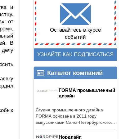
тва и
стцу.
»: от
ром».
Оставайтесь в курсе
льный
событий
ей. В
 делу
УЗНАЙТЕ КАК ПОДПИСАТЬСЯ
осить
Каталог компаний
аявку
ердил
FORMA промышленный
дизайн
собых
Студия промышленного дизайна
FORMA основана в 2011 году
выпускниками Санкт-Петербургского
Политехнического ...
Нордпайп