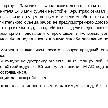
сторгнут. Заказчик – Фонд капитального строительс
нителя 14,3 млн рублей неустойки. Арбитраж отказал и
ут «в связи с существенным изменением обстоятельств
нительного объёма работ, не предусмотренного догово
о строительству), понадобилось выделить дополните
орматорной подстанции с прокладкой инженерных сет
было. Фонд подал апелляционную жалобу, заседание по
мотрен в изначальном проекте – вопрос праздный, спр
ось.
й конкурс на достройку объекта, на 89 млн рублей. З
ия «Строймодуль». Её заявку отклонили, УФАС подтв
состоявшимся.
анции для «скорой» – нет.
такого класса можно возвести максимум за год, без о