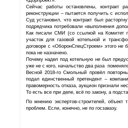
«Дорпроект».
Сейчас работы остановлены, контракт ра
реконструкции – пытается получить с испол
Суд установил, что контракт был расторгн
подрядчика потребовали «выполнения допол
Как писали СМИ (со ссылкой на Комитет п
участок для газовой котельной и трансф
договоре с «ОборонСпецСтроем» этого не 
пока не назначено.
Почему надел под котельную не был предус
уже не с кого, начальство два раза поменял
Весной 2018-го Смольный провёл повторны
подал единственный претендент – компан
правомерность отказа, аукцион признали не
То есть все при деле, всё по закону, а подст
По мнению экспертов-строителей, объект 
проблем. Если, конечно, не по госзаказу.