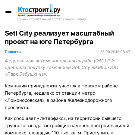
Единый строительный портал Северо-Запада
Setl City реализует масштабный
проект на юге Петербурга
Проекты
23.08.2018 08:47
Федеральная антимонопольная служба (ФАС) РФ
одобрила покупку компанией Setl City 99,99% ООО
«Парк Бабушкина».
Компании принадлежит участок в Невском районе
Петербурга, недалеко от станции метро
«Ломоносовская», в районе Железнодорожного
проспекта.
Как сообщает «Интерфакс», на территории бывшего
трубного завода застройщик намерен построить жилой
комплекс площадью 110 тыс. кв. м. Приступить к