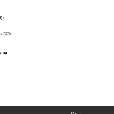
) в
я 2025
ктор
О нас