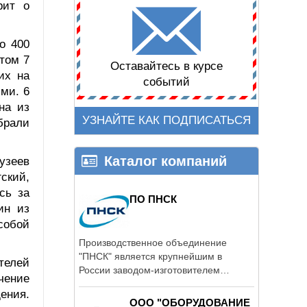
рит о
о 400
том 7
Оставайтесь в курсе
их на
событий
ми. 6
на из
УЗНАЙТЕ КАК ПОДПИСАТЬСЯ
брали
Каталог компаний
узеев
ский,
сь за
ПО ПНСК
ин из
собой
Производственное объединение
"ПНСК" является крупнейшим в
телей
России заводом-изготовителем
ечение
оборудования ...
ения.
ООО "ОБОРУДОВАНИЕ