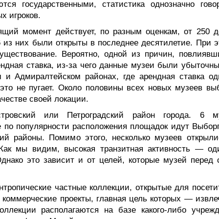
тся государственными, статистика однозначно гово
х игроков.
ящий момент действует, по разным оценкам, от 250 д
 из них были открыты в последнее десятилетие. При э
уществование. Вероятно, одной из причин, повлиявш
ендная ставка, из-за чего данные музеи были убыточны
 и Адмиралтейском районах, где арендная ставка од
 это не пугает. Около половины всех новых музеев вы
честве своей локации.
тровский или Петроградский район города. 6 м
е по популярности расположения площадок идут Выборг
ий районы. Помимо этого, несколько музеев открыли
 Как мы видим, высокая транзитная активность — од
днако это зависит и от целей, которые музей перед 
нтропические частные коллекции, открытые для посети
 и коммерческие проекты, главная цель которых — извл
ллекции располагаются на базе какого-либо учрежд