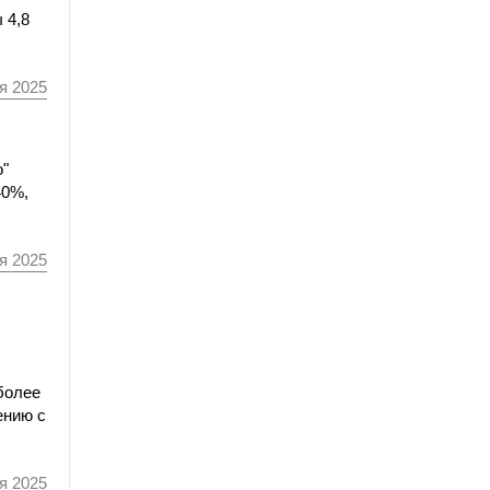
 4,8
я 2025
о"
40%,
я 2025
более
ению с
я 2025