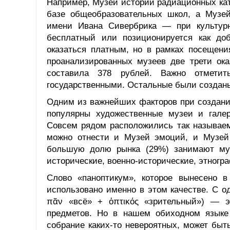
Например, Музей истории радиационных кат
базе общеобразовательных школ, а Музе
имени Ивана Сивербрика — при культурн
бесплатный или позиционируется как до
оказаться платным, но в рамках посещени
проанализированных музеев две трети ок
составила 378 рублей. Важно отмети
государственными. Остальные были созданы
Одним из важнейших факторов при создании
популярны художественные музеи и гале
Совсем рядом расположились так называе
можно отнести и Музей эмоций, и Музей 
большую долю рынка (29%) занимают муз
исторические, военно-исторические, этногр
Слово «паноптикум», которое вынесено в
использовано именно в этом качестве. С од
πᾶν «всё» + ὀπτικός «зрительный») — э
предметов. Но в нашем обиходном языке
собрание каких-то невероятных, может быт