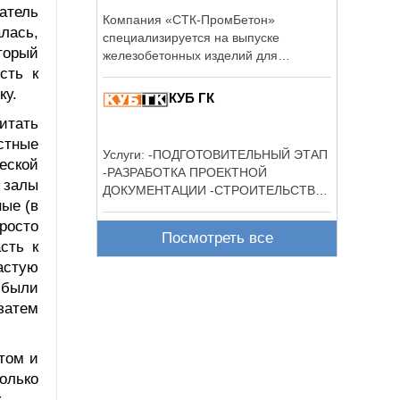
атель
Компания «СТК-ПромБетон»
лась,
специализируется на выпуске
торый
железобетонных изделий для
сть к
общегражданского, ...
ку.
КУБ ГК
итать
стные
Услуги: -ПОДГОТОВИТЕЛЬНЫЙ ЭТАП
еской
-РАЗРАБОТКА ПРОЕКТНОЙ
 залы
ДОКУМЕНТАЦИИ -СТРОИТЕЛЬСТВО
ые (в
-АВТОРСКИЙ ...
росто
Посмотреть все
сть к
астую
 были
затем
этом и
олько
.