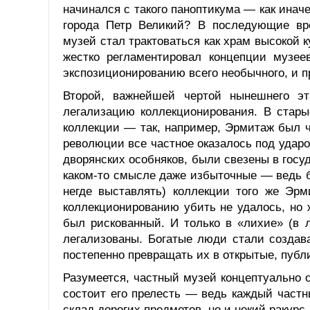
начинался с такого паноптикума — как инач
города Петр Великий? В последующие вр
музей стал трактоваться как храм высокой 
жестко регламентировал концепции музее
экспозиционированию всего необычного, и пр
Второй, важнейшей чертой нынешнего эт
легализацию коллекционирования. В стар
коллекции — так, например, Эрмитаж был 
революции все частное оказалось под удар
дворянских особняков, были свезены в гос
каком-то смысле даже избыточные — ведь б
негде выставлять) коллекции того же Эрм
коллекционированию убить не удалось, но 
был рискованный. И только в «лихие» (в
легализованы. Богатые люди стали создав
постепенно превращать их в открытые, публ
Разумеется, частный музей концептуально о
состоит его прелесть — ведь каждый частн
склад дорогих предметов, но и некий ракурс