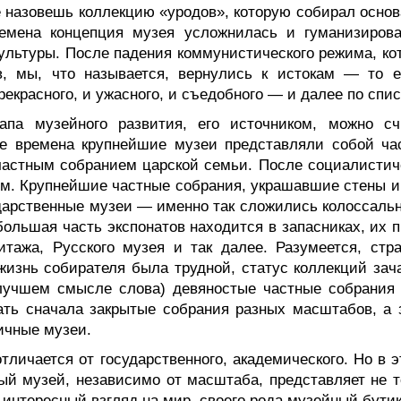
е назовешь коллекцию «уродов», которую собирал основ
емена концепция музея усложнилась и гуманизирова
культуры. После падения коммунистического режима, ко
в, мы, что называется, вернулись к истокам — то е
екрасного, и ужасного, и съедобного — и далее по спис
апа музейного развития, его источником, можно сч
ые времена крупнейшие музеи представляли собой ча
частным собранием царской семьи. После социалистич
ом. Крупнейшие частные собрания, украшавшие стены и
ударственные музеи — именно так сложились колоссальн
ольшая часть экспонатов находится в запасниках, их п
итажа, Русского музея и так далее. Разумеется, стра
жизнь собирателя была трудной, статус коллекций зач
 лучшем смысле слова) девяностые частные собрания
ать сначала закрытые собрания разных масштабов, а 
ичные музеи.
тличается от государственного, академического. Но в 
ый музей, независимо от масштаба, представляет не т
, интересный взгляд на мир, своего рода музейный бутик