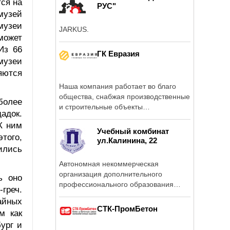
ся на
РУС"
музей
музеи
JARKUS.
может
Из 66
ГК Евразия
музеи
яются
Наша компания работает во благо
общества, снабжая производственные
более
и строительные объекты
адок.
качественным ...
К ним
Учебный комбинат
того,
ул.Калинина, 22
ились
Автономная некоммерческая
организация дополнительного
ь оно
профессионального образования
-греч.
«Учебный комбинат», ...
айных
СТК-ПромБетон
м как
ург и