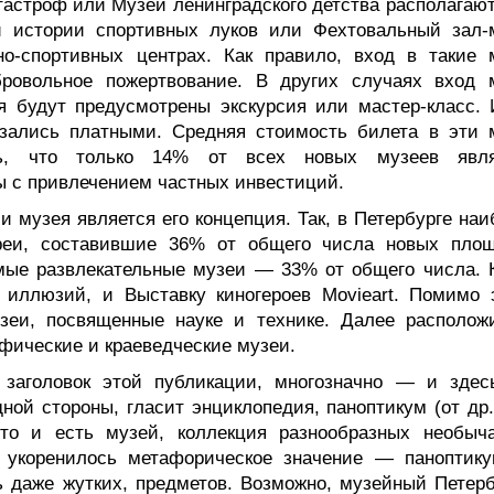
астроф или Музей ленинградского детства располагают
й истории спортивных луков или Фехтовальный зал-
о-спортивных центрах. Как правило, вход в такие 
бровольное пожертвование. В других случаях вход 
я будут предусмотрены экскурсия или мастер-класс. 
азались платными. Средняя стоимость билета в эти 
ть, что только 14% от всех новых музеев явл
 с привлечением частных инвестиций.
 музея является его концепция. Так, в Петербурге наи
реи, составившие 36% от общего числа новых площ
мые развлекательные музеи — 33% от общего числа. 
иллюзий, и Выставку киногероев Movieart. Помимо э
еи, посвященные науке и технике. Далее располож
афические и краеведческие музеи.
 заголовок этой публикации, многозначно — и здес
ной стороны, гласит энциклопедия, паноптикум (от др.
то и есть музей, коллекция разнообразных необыч
 укоренилось метафорическое значение — паноптику
ь даже жутких, предметов. Возможно, музейный Петерб