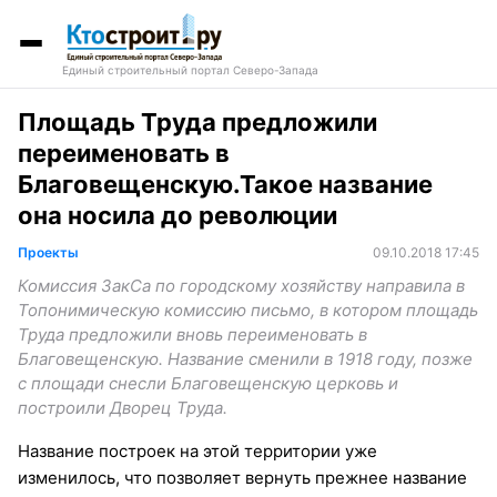
Единый строительный портал Северо-Запада
Площадь Труда предложили
переименовать в
Благовещенскую.Такое название
она носила до революции
Проекты
09.10.2018 17:45
Комиссия ЗакСа по городскому хозяйству направила в
Топонимическую комиссию письмо, в котором площадь
Труда предложили вновь переименовать в
Благовещенскую. Название сменили в 1918 году, позже
с площади снесли Благовещенскую церковь и
построили Дворец Труда.
Название построек на этой территории уже
изменилось, что позволяет вернуть прежнее название