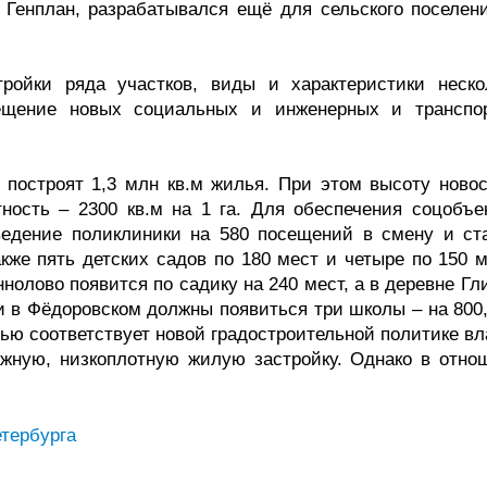
 Генплан, разрабатывался ещё для сельского поселени
ройки ряда участков, виды и характеристики неско
ещение новых социальных и инженерных и транспо
и построят 1,3 млн кв.м жилья. При этом высоту новос
ность – 2300 кв.м на 1 га. Для обеспечения соцобъе
ведение поликлиники на 580 посещений в смену и ст
кже пять детских садов по 180 мест и четыре по 150 м
олово появится по садику на 240 мест, а в деревне Гл
ки в Фёдоровском должны появиться три школы – на 800
тью соответствует новой градостроительной политике в
ажную, низкоплотную жилую застройку. Однако в отно
тербурга