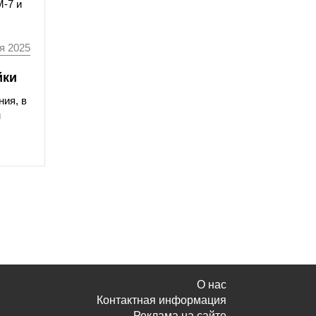
М-7 и
я 2025
йки
ния, в
н
О нас
Контактная информация
Реклама на сайте