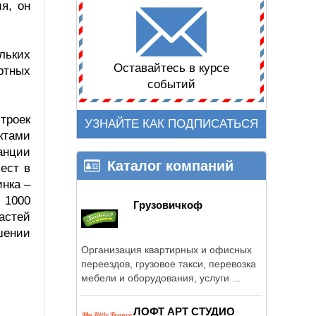
я, он
льких
Оставайтесь в курсе
ртных
событий
троек
УЗНАЙТЕ КАК ПОДПИСАТЬСЯ
ктами
анции
Каталог компаний
ест в
инка –
, 1000
Грузовичкоф
ластей
шении
Организация квартирных и офисных
переездов, грузовое такси, перевозка
мебели и оборудования, услуги ...
ЛОФТ АРТ СТУДИО