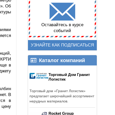
метро
». Об
ктуры
Оставайтесь в курсе
ниями
событий
яется
УЗНАЙТЕ КАК ПОДПИСАТЬСЯ
нций,
 КРТИ
Каталог компаний
еще в
юджету
Торговый Дом Гранит
Логистик
Албин
Торговый дом «Гранит Логистик»
ет. В
предлагает широчайший ассортимент
тся в
нерудных материалов.
 цену
Rocket Group