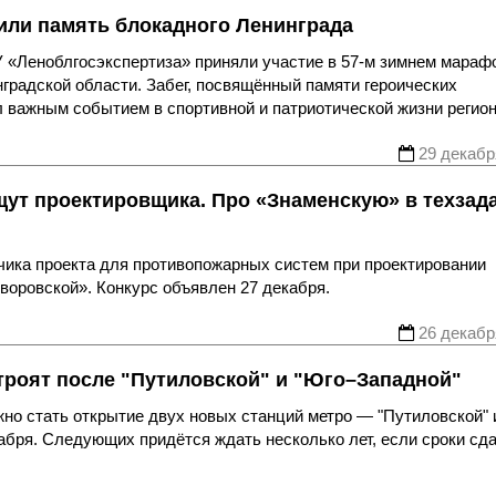
тили память блокадного Ленинграда
У «Леноблгосэкспертиза» приняли участие в 57-м зимнем мараф
нградской области. Забег, посвящённый памяти героических
л важным событием в спортивной и патриотической жизни регион
29 декабр
щут проектировщика. Про «Знаменскую» в техзад
чика проекта для противопожарных систем при проектировании
воровской». Конкурс объявлен 27 декабря.
26 декабр
строят после "Путиловской" и "Юго–Западной"
жно стать открытие двух новых станций метро — "Путиловской" 
кабря. Следующих придётся ждать несколько лет, если сроки сд