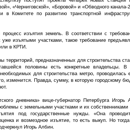
кспертизу поступят проекты четырех новых станций 
ой», «Черниговской», «Боровой» и «Обводного канала-2
ли в Комитете по развитию транспортной инфрастру
 процесс изъятия земель. В соответствии с требова
с уже изъятыми участками, такое требование предъявл
или в КРТИ.
ы территорий, предназначенных для строительства ста
ставшейся половины есть конкретные владельцы. В
, необходимых для строительства метро, проводилась 
сего, изменится. Правда, сумму, в которую городскому б
ют.
гского дневника» вице-губернатор Петербурга Игорь 
роблемы с земельными участками и их собственниками н
ъятия под государственные нужды. «Она проводи
оценка и возмездное изъятие, то есть выкуп. Но тогда
одчеркнул Игорь Албин.