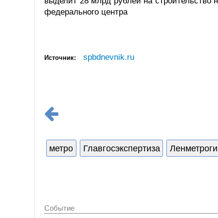
выделит 28 млрд рублей на строительство 
федерального центра
spbdnevnik.ru
Источник:
метро
Главгосэкспертиза
Ленметроги
Событие