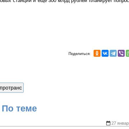
новых станций и еще 300 млрд рублей планирует попрос
Поделиться:
протранс
По теме
27 январ