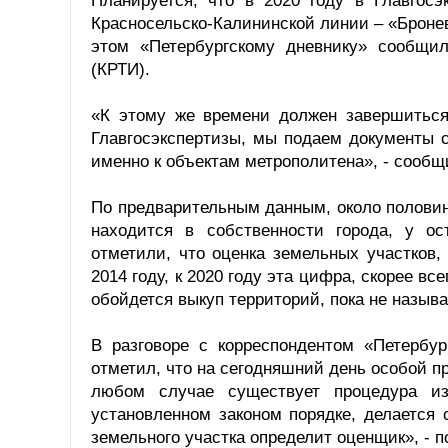
Планируется, что в 2020 году в Главгосэ
Красносельско-Калининской линии – «Бронев
этом «Петербургскому дневнику» сообщи
(КРТИ).
«К этому же времени должен завершиться
Главгосэкспертизы, мы подаем документы 
именно к объектам метрополитена», - сообщ
По предварительным данным, около половин
находится в собственности города, у о
отметили, что оценка земельных участков
2014 году, к 2020 году эта цифра, скорее в
обойдется выкуп территорий, пока не называ
В разговоре с корреспондентом «Петербур
отметил, что на сегодняшний день особой п
любом случае существует процедура из
установленном законом порядке, делается 
земельного участка определит оценщик», - п