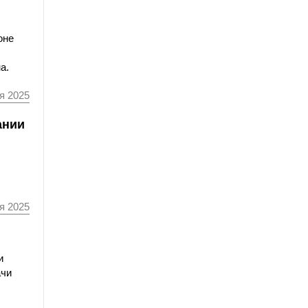
оне
а.
я 2025
ании
я 2025
и
ачи