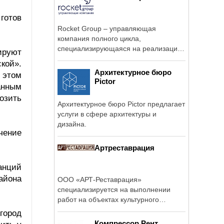
готов
Rocket Group – управляющая
компания полного цикла,
специализирующаяся на реализации
ируют
инвестиционно-строительных ...
кой».
Архитектурное бюро
 этом
Pictor
анным
озить
Архитектурное бюро Pictor предлагает
услуги в сфере архитектуры и
дизайна.
чение
Артреставрация
анций
района
ООО «АРТ-Реставрация»
специализируется на выполнении
работ на объектах культурного
наследия, включающих в ...
город
Компрессор Рент