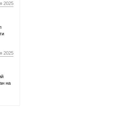
я 2025
л
ти
я 2025
ий
ан на