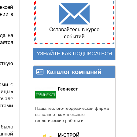
ексей
нии в
Оставайтесь в курсе
да на
событий
ается
УЗНАЙТЕ КАК ПОДПИСАТЬСЯ
ртную
Каталог компаний
ами с
Геонекст
лицы»
начале
отами
Наша геолого-геодезическая фирма
выполняет комплексные
геологические работы и
 было
геодезические ...
анной
М-СТРОЙ