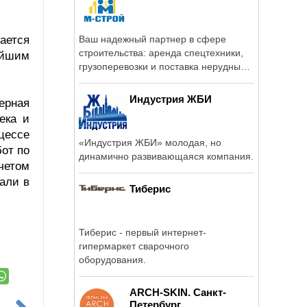
ается
Ваш надежный партнер в сфере
строительства: аренда спецтехники,
ейшим
грузоперевозки и поставка нерудных
...
Индустрия ЖБИ
ерная
ека и
цессе
«Индустрия ЖБИ» молодая, но
от по
динамично развивающаяся компания.
четом
али в
Тиберис
Тиберис - первый интернет-
гипермаркет сварочного
оборудования.
ARCH-SKIN. Санкт-
Петербург