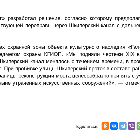
т» разработал решение, согласно которому предполаг
ествующей переправы через Шкиперский канал с дальн
х охранной зоны объекта культурного наследия «Гал
предметом охраны КГИОП. «Мы подняли чертежи XIX в
Шкиперский канал менялось с течением времени, в про
. При пробивке улицы Шкиперский проток в составе раб
раницы реконструкции моста целесообразно принять с у
ныне утраченных искусственных сооружений», — отмеч
Поделиться: