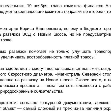
понедельник, 19 ноября, глава комитета финансов Ал
бюджетно-финансового комитета поправки во втором чте
аментария Бориса Вишневского, почему в бюджете горо
на развязки ЗСД с Новым шоссе, но не предусматрив
трове.
вых развязок помогает не только улучшать транспо
и увеличивать востребованность платной трассы.
у автомобилисты смогут воспользоваться новыми съезд
ного Скоростного диаметра, «Магистраль Северной сто
сделана на развязку на Новом шоссе. Скорее всего, в 
валовского проспекта — пока там есть сложности с раб
природоохранные обязательства.
ротоком, согласно конкурсной документации, должно
от объект — самый сложный из трех из-за наличия охр