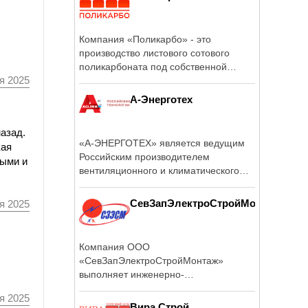
Компания «Поликарбо» - это
производство листового сотового
поликарбоната под собственной
я 2025
торговой маркой.
А-Энерготех
назад.
«А-ЭНЕРГОТЕХ» является ведущим
кая
Российским производителем
ными и
вентиляционного и климатического
оборудования ...
СевЗапЭлектроСтройМонтаж
я 2025
Компания ООО
«СевЗапЭлектроСтройМонтаж»
выполняет инженерно-
изыскательские, проектные и ...
я 2025
Вира Строй