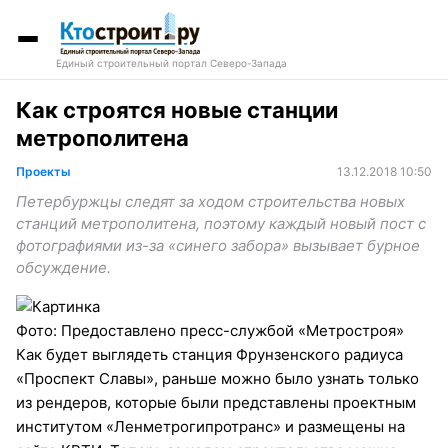
Единый строительный портал Северо-Запада
Как строятся новые станции
метрополитена
Проекты
13.12.2018 10:50
Петербуржцы следят за ходом строительства новых
станций метрополитена, поэтому каждый новый пост с
фотографиями из-за «синего забора» вызывает бурное
обсуждение.
Фото: Предоставлено пресс-службой «Метростроя»
Как будет выглядеть станция Фрунзенского радиуса
«Проспект Славы», раньше можно было узнать только
из рендеров, которые были представлены проектным
институтом «Ленметрогипротранс» и размещены на