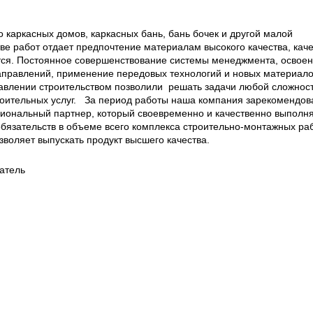
 каркасных домов, каркасных бань, бань бочек и другой малой
ве работ отдает предпочтение материалам высокого качества, кач
тся. Постоянное совершенствование системы менеджмента, освое
равлений, применение передовых технологий и новых материалов
авлении строительством позволили решать задачи любой сложност
роительных услуг. За период работы наша компания зарекомендов
иональный партнер, который своевременно и качественно выполн
обязательств в объеме всего комплекса строительно-монтажных раб
воляет выпускать продукт высшего качества.
атель