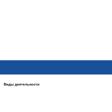
ОНЛАЙН–ВЫСТАВКИ
КАЛЕНДАРЬ
КЛЮЧЕВЫЕ ФИГУР
Виды деятельности