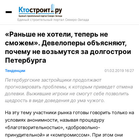
Единый строительный портал Северо-Запада
«Раньше не хотели, теперь не
сможем». Девелоперы объясняют,
почему не возьмутся за долгострои
Петербурга
Тенденции
01.02.2019 16:27
Петербургские застройщики продолжают
прогнозировать проблемы, к которым приведет отмена
долевки. Выжившие игроки не смогут себе позволить
щедрость в виде доведения до ума чужого.
На эту тему участники рынка готовы говорить только на
условиях анонимности, называя процедуру
«благотворительностью», «добровольно-
принудительной» и «компромиссом». При этом они