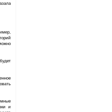
азала
имер,
торий
можно
будет
енное
ровать
емные
вки и