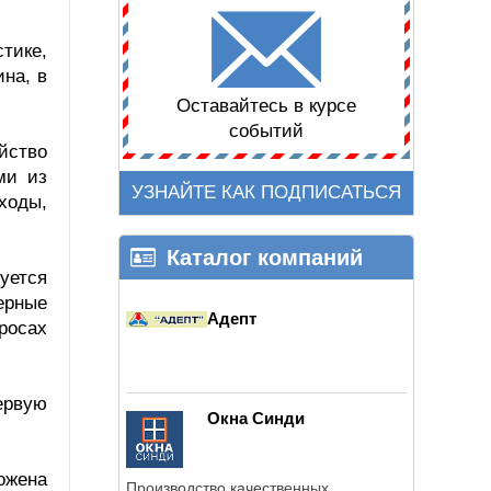
тике,
на, в
Оставайтесь в курсе
событий
йство
ми из
УЗНАЙТЕ КАК ПОДПИСАТЬСЯ
ходы,
Каталог компаний
уется
ерные
Адепт
росах
ервую
Окна Синди
ожена
Производство качественных