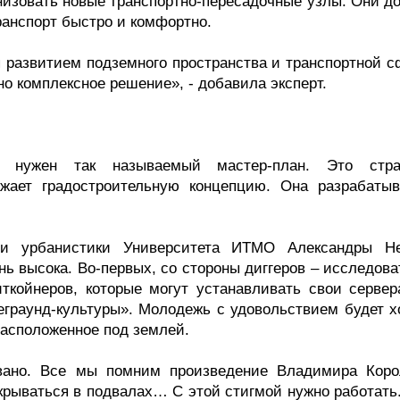
анизовать новые транспортно-пересадочные узлы. Они д
ранспорт быстро и комфортно.
 развитием подземного пространства и транспортной с
но комплексное решение», - добавила эксперт.
а нужен так называемый мастер-план. Это стра
ажает градостроительную концепцию. Она разрабатыв
и урбанистики Университета ИТМО Александры Не
ь высока. Во-первых, со стороны диггеров – исследова
иткойнеров, которые могут устанавливать свои сервер
деграунд-культуры». Молодежь с удовольствием будет х
расположенное под землей.
овано. Все мы помним произведение Владимира Коро
рываться в подвалах… С этой стигмой нужно работать.