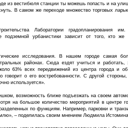
де из вестибюля станции ты можешь попасть и на улицу
хнуть. В самом же переходе множество торговых ларько
троительства Лаборатории градопланирования им.
 подземной урбанистики зависит от того, кто же 
гические исследования. В нашем городе самая бо
тральных районах. Сюда ездят учиться и работать, 
около 63% всех передвижений из центра города и об
о говорит о его востребованности. С другой стороны,
очно используется».
пешком, возможность ближе подъезжать на своем автом
отря на большое количество мероприятий в центре го
 разделенных по функциям. Например, парковки и транз
емлю», – поделилась своим мнением Людмила Истомина