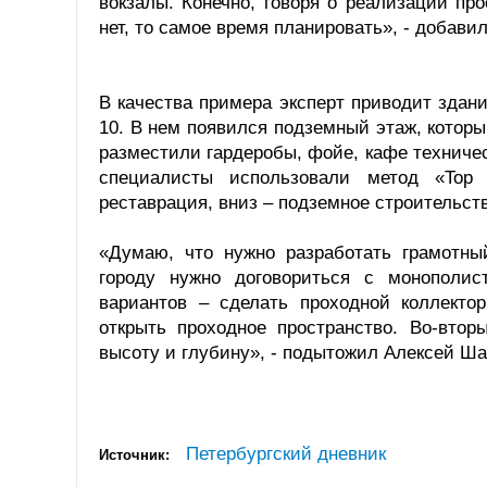
вокзалы. Конечно, говоря о реализации пр
нет, то самое время планировать», - добав
В качества примера эксперт приводит здани
10. В нем появился подземный этаж, которы
разместили гардеробы, фойе, кафе техниче
специалисты использовали метод «Top
реставрация, вниз – подземное строительств
«Думаю, что нужно разработать грамотны
городу нужно договориться с монополис
вариантов – сделать проходной коллекто
открыть проходное пространство. Во-втор
высоту и глубину», - подытожил Алексей Ш
Петербургский дневник
Источник: