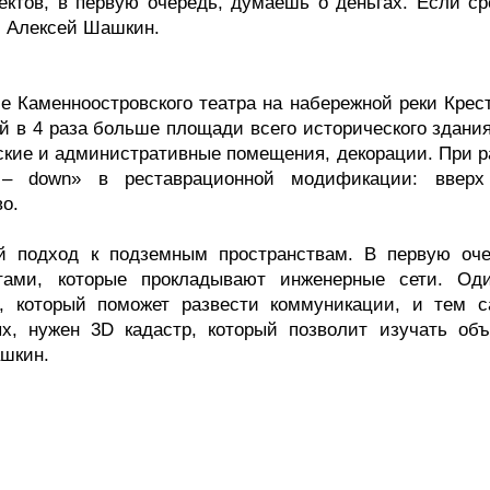
оектов, в первую очередь, думаешь о деньгах. Если ср
ил Алексей Шашкин.
е Каменноостровского театра на набережной реки Крест
й в 4 раза больше площади всего исторического здания
ские и административные помещения, декорации. При р
 – down» в реставрационной модификации: ввер
о.
й подход к подземным пространствам. В первую оче
тами, которые прокладывают инженерные сети. Од
р, который поможет развести коммуникации, и тем 
ых, нужен 3D кадастр, который позволит изучать объ
ашкин.