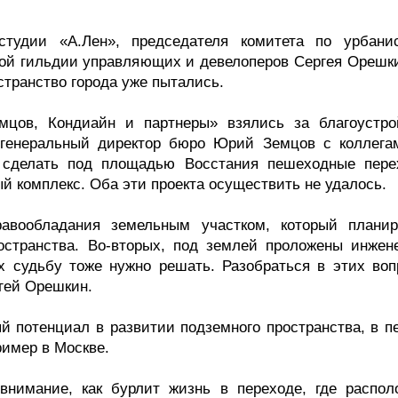
студии «А.Лен», председателя комитета по урбанис
кой гильдии управляющих и девелоперов Сергея Орешки
странство города уже пытались.
емцов, Кондиайн и партнеры» взялись за благоустро
 генеральный директор бюро Юрий Земцов с коллега
 сделать под площадью Восстания пешеходные пере
й комплекс. Оба эти проекта осуществить не удалось.
равообладания земельным участком, который планир
остранства. Во-вторых, под землей проложены инжен
их судьбу тоже нужно решать. Разобраться в этих воп
ргей Орешкин.
ый потенциал в развитии подземного пространства, в п
ример в Москве.
внимание, как бурлит жизнь в переходе, где распол