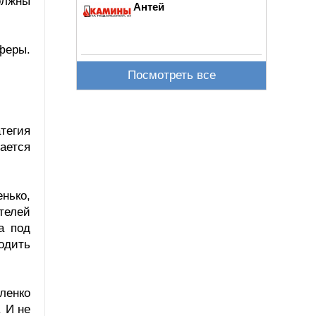
олжны
Антей
феры.
Посмотреть все
тегия
ается
нько,
телей
а под
одить
ленко
 И не