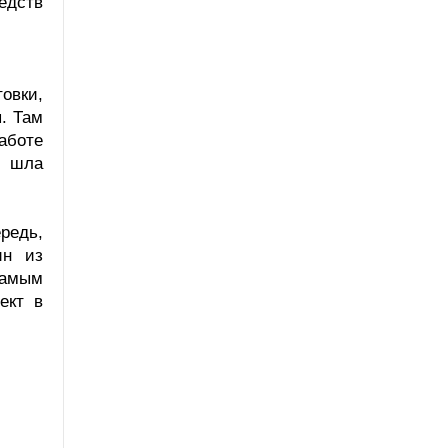
едств
овки,
. Там
аботе
х шла
редь,
ин из
самым
ект в