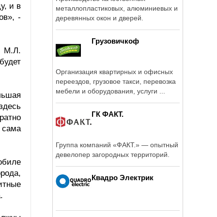
, и в
металлопластиковых, алюминиевых и
в», -
деревянных окон и дверей.
Грузовичкоф
 М.Л.
будет
Организация квартирных и офисных
переездов, грузовое такси, перевозка
мебели и оборудования, услуги ...
льшая
здесь
ГК ФАКТ.
ратно
 сама
Группа компаний «ФАКТ.» — опытный
девелопер загородных территорий.
обиле
рода,
Квадро Электрик
итные
.