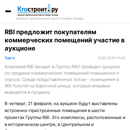
Единый строительный портал Северо-Запада
RBI предложит покупателям
коммерческих помещений участие в
аукционе
Торги
21.02.2019 17:42
Компания RBI (входит в Группу RBI) проведет аукцион
по продаже коммерческих помещений повышенного
спроса. Среди представленных лотов – помещения в
ЖК Futurist на Барочной улице, которые впервые
выводятся в продажу.
В четверг, 21 февраля, на аукцион будут выставлены
встроенно-пристроенные помещения в шести
проектах Группы RBI. Это комплексы, расположенные и
в историческом центре, в Центральном и