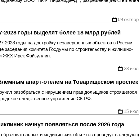
 выданному ООО "ПКФ “Пирамида–Д”", разрешение действительн
09 октябр
7-2028 годы выделят более 18 млрд рублей
27-2028 годы на достройку незавершенных объектов в России,
е заседания комитета Госдумы по строительству и жилищно-
 и ЖКХ Ирек Файзуллин.
28 июл
блемным апарт-отелем на Товарищеском проспек
ручил разобраться с нарушением прав дольщиков строящегося
ородское следственное управление СК РФ.
15 июл
иклиник начнут появляться после 2026 года
в образовательных и медицинских объектов проведут в следую