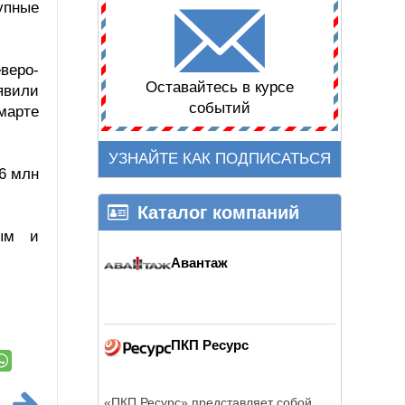
упные
веро-
Оставайтесь в курсе
явили
событий
марте
УЗНАЙТЕ КАК ПОДПИСАТЬСЯ
46 млн
Каталог компаний
ным и
Авантаж
ПКП Ресурс
«ПКП Ресурс» представляет собой