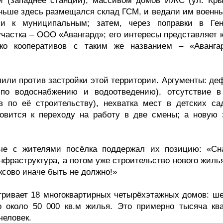
й (западнее станции), массивом домов ИЖС (ул. Кры
аньше здесь размещался склад ГСМ, и ведали им военны
и к муниципальным; затем, через поправки в Ген
участка – ООО «Авангард»; его интересы представляет 
ько кооперативов с таким же названием – «Авангар
или против застройки этой территории. Аргументы: де
по водоснабжению и водоотведению), отсутствие в
в по её строительству), нехватка мест в детских са
товится к переходу на работу в две смены; а новую 
ече с жителями посёлка поддержал их позицию: «Сн
нфраструктура, а потом уже строительство нового жиль
ксово иначе быть не должно!»
ривает 18 многоквартирных четырёхэтажных домов: ше
го около 50 000 кв.м жилья. Это примерно тысяча ква
человек.