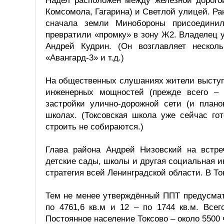
Надел расположен между железной дорого
Комсомола, Гагарина) и Светлой улицей. Р
сначала земли Минобороны присоединил
превратили «промку» в зону Ж2. Владелец 
Андрей Кудрин. (Он возглавляет нескол
«Авангард-3» и т.д.)
На общественных слушаниях жители выступ
инженерных мощностей (прежде всего – 
застройки улично-дорожной сети (и плано
школах. (Токсовская школа уже сейчас го
строить не собираются.)
Глава района Андрей Низовский на встр
детские сады, школы и другая социальная и
стратегия всей Ленинградской области. В То
Тем не менее утверждённый ППТ предусмат
по 4761,6 кв.м и 12 – по 1744 кв.м. Все
Постоянное население Токсово – около 5500 