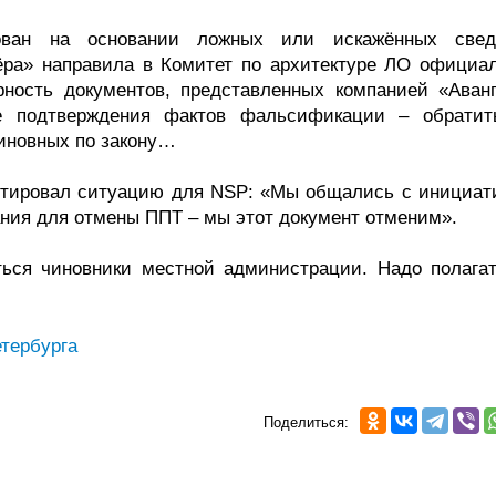
сован на основании ложных или искажённых свед
ёра» направила в Комитет по архитектуре ЛО официа
рность документов, представленных компанией «Аванг
е подтверждения фактов фальсификации – обратит
иновных по закону…
нтировал ситуацию для NSP: «Мы общались с инициат
ания для отмены ППТ – мы этот документ отменим».
ься чиновники местной администрации. Надо полагат
тербурга
Поделиться: