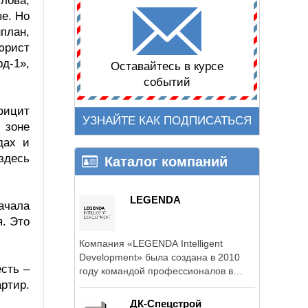
лова,
е. Но
план,
юрист
д-1»,
Оставайтесь в курсе
событий
фицит
УЗНАЙТЕ КАК ПОДПИСАТЬСЯ
 зоне
дах и
здесь
Каталог компаний
LEGENDA
ачала
я. Это
Компания «LEGENDA Intelligent
Development» была создана в 2010
сть –
году командой профессионалов в
ртир.
области жилищного ...
ДК-Спецстрой