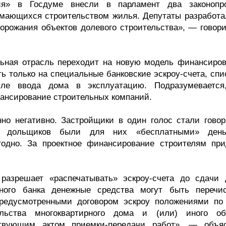
я» в Госдуме внесли в парламент два законопро
имающихся строительством жилья. Депутаты разработа
орожания объектов долевого строительства», — говори
ельная отрасль переходит на новую модель финансиров
ь только на специальные банковские эскроу-счета, спи
ле ввода дома в эксплуатацию. Подразумевается
нансирование строительных компаний.
о негативно. Застройщики в один голос стали говор
а дольщиков были для них «бесплатными» день
годно. За проектное финансирование строителям при
разрешает «распечатывать» эскроу-счета до сдачи 
ного банка денежные средства могут быть перечи
предусмотренными договором эскроу положениями по
льства многоквартирного дома и (или) иного об
ствующим актом приемки-передачи работ», — объя