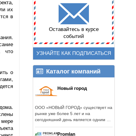
екта,
ли их
тся в
Оставайтесь в курсе
событий
ания.
сание
, что
УЗНАЙТЕ КАК ПОДПИСАТЬСЯ
Каталог компаний
ить о
гами,
дется
Новый город
дома.
ООО «НОВЫЙ ГОРОД» существует на
рынке уже более 5 лет и на
слены
сегодняшний день является одним из
 мере
ведущих ...
ъекта
Promlan
сняют