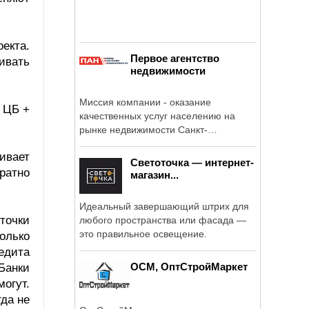
екта.
Первое агентство
ивать
недвижимости
Миссия компании - оказание
и ЦБ +
качественных услуг населению на
рынке недвижимости Санкт-
Петербурга и ...
ивает
Светоточка — интернет-
ратно
магазин...
Идеальный завершающий штрих для
точки
любого пространства или фасада —
это правильное освещение.
колько
едита
ОСМ, ОптСтройМаркет
 Банки
могут.
гда не