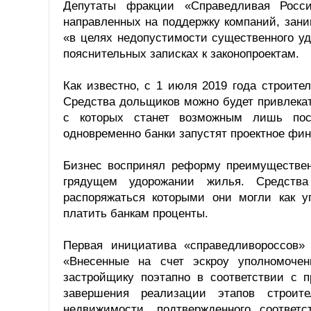
Депутаты фракции «Справедливая Росси
направленных на поддержку компаний, зан
«в целях недопустимости существенного уд
пояснительных записках к законопроектам.
Как известно, с 1 июля 2019 года строит
Средства дольщиков можно будет привлекат
с которых станет возможным лишь пос
одновременно банки запустят проектное фи
Бизнес воспринял реформу преимущественн
грядущем удорожании жилья. Средств
распоряжаться которыми они могли как у
платить банкам проценты.
Первая инициатива «справедливороссов» 
«Внесенные на счет эскроу уполномочен
застройщику поэтапно в соответствии с 
завершения реализации этапов строите
недвижимости, подтвержденного соответ