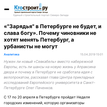
Единый строительный портал Северо-Запада
«"Зарядья" в Петербурге не будет, и
слава богу». Почему чиновники не
хотят менять Петербург, а
урбанисты не могут
Аналитика
15.04.2019 15:01
Нужен ли новый «Севкабель» вместо набережной
Европы, есть ли шансы на новую жизнь у Апраксина
двора и почему в Петербурге не сработала идея с
велопрокатом, рассказал глава Центра прикладных
исследований Европейского университета в Санкт-
Петербурге Олег Паченков.
С 17 по 20 апреля в Петербурге пройдет Неделя
городских изменений, которую организаторы