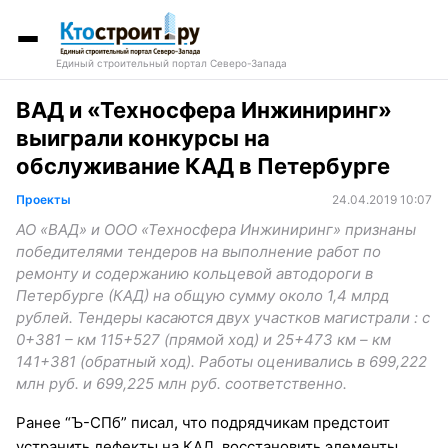
Единый строительный портал Северо-Запада
ВАД и «Техносфера Инжиниринг»
выиграли конкурсы на
обслуживание КАД в Петербурге
Проекты
24.04.2019 10:07
АО «ВАД» и ООО «Техносфера Инжиниринг» признаны
победителями тендеров на выполнение работ по
ремонту и содержанию кольцевой автодороги в
Петербурге (КАД) на общую сумму около 1,4 млрд
рублей. Тендеры касаются двух участков магистрали : с
0+381 – км 115+527 (прямой ход) и 25+473 км – км
141+381 (обратный ход). Работы оценивались в 699,222
млн руб. и 699,225 млн руб. соответственно.
Ранее “Ъ-СПб” писал, что подрядчикам предстоит
устранить дефекты на КАД, восстановить элементы.