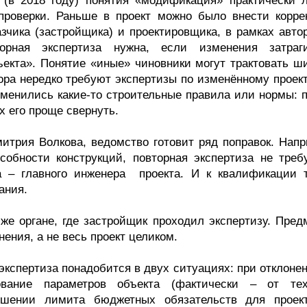
 (в 2018 году) понятия «модификация» практически 
проверки. Раньше в проект можно было внести корре
зчика (застройщика) и проектировщика, в рамках автор
торная экспертиза нужна, если изменения затраг
ъекта». Понятие «иные» чиновники могут трактовать ши
ра нередко требуют экспертизы по изменённому проекту
зменились какие-то строительные правила или нормы: п
х его проще свернуть.
итрия Волкова, ведомство готовит ряд поправок. Напр
обности конструкций, повторная экспертиза не требу
а – главного инженера проекта. И к квалификации т
ания.
же органе, где застройщик проходил экспертизу. Пред
ения, а не весь проект целиком.
экспертиза понадобится в двух ситуациях: при отклоне
вание параметров объекта (фактически – от тех
ышении лимита бюджетных обязательств для проек