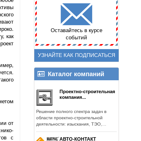
любое
ктивы
ского
ивают
роко.
Оставайтесь в курсе
, как
событий
роект
УЗНАЙТЕ КАК ПОДПИСАТЬСЯ
имер,
ется.
Каталог компаний
акого
Проектно-строительная
компания...
метом
Решение полного спектра задач в
области проектно-строительной
нии от
деятельности: изыскания, ТЭО,
нико-
проектирование, ...
тов с
АВТО-КОНТАКТ