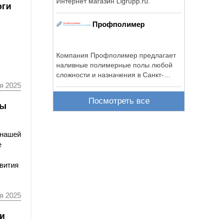
Интернет магазин Ligrupp.ru.
оги
Профполимер
Компания Профполимер предлагает
наливные полимерные полы любой
сложности и назначения в Санкт-
Петербурге.
я 2025
Посмотреть все
мы
 нашей
е
звития
я 2025
и