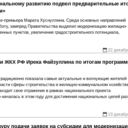
ональному развитию подвел предварительные ит
и»
це-премьера Марата Хуснуллина. Среди основных направлений
аботу, зампред Правительства выделил модернизацию жилищно-
енных пунктов, увеличение градостроительного потенциала,
22 декабр
 и ЖКХ РФ Ирека Файзуллина по итогам програм
традиционно показала самые актуальные и волнующие жителей
 части сферы строительства и жилищно-коммунальном хозяйств
аходит свое отражение в рамках национального проекта
 началась в этом году для достижения национальных целей ра
19 декабр
уру подачи заявок на субсидии для модернизаци