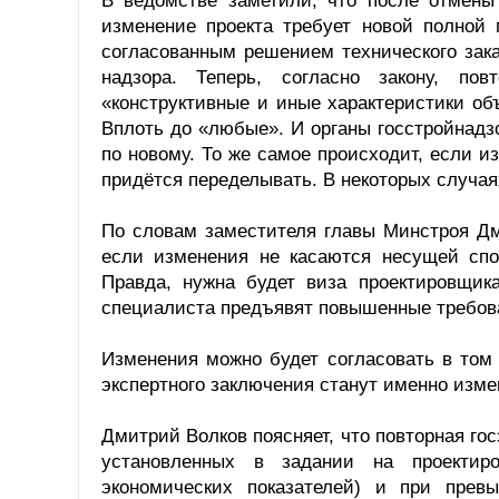
В ведомстве заметили, что после отмены
изменение проекта требует новой полной 
согласованным решением технического зака
надзора. Теперь, согласно закону, пов
«конструктивные и иные характеристики об
Вплоть до «любые». И органы госстройнадзо
по новому. То же самое происходит, если и
придётся переделывать. В некоторых случая
По словам заместителя главы Минстроя Дм
если изменения не касаются несущей спос
Правда, нужна будет виза проектировщик
специалиста предъявят повышенные требов
Изменения можно будет согласовать в том 
экспертного заключения станут именно измен
Дмитрий Волков поясняет, что повторная гос
установленных в задании на проектиро
экономических показателей) и при прев