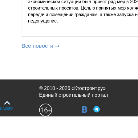
экономической ситуации был принят ряд мер в 202
строительных проектов. Целью принятых мер явля
передачи помещений гражданам, а также запуска н
недопущение.
Все новости
© 2010 - 2026 «Ктостроит.ру»
Единый строительный портал
НАВЕРХ
Продолжая использовать сайт, вы соглашаетесь с
политикой испол
OK