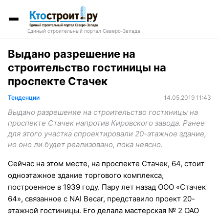
Единый строительный портал Северо-Запада
Выдано разрешение на
строительство гостиницы на
проспекте Стачек
Тенденции
14.05.2019 11:43
Выдано разрешение на строительство гостиницы на
проспекте Стачек напротив Кировского завода. Ранее
для этого участка спроектировали 20-этажное здание,
но оно ли будет реализовано, пока неясно.
Сейчас на этом месте, на проспекте Стачек, 64, стоит
одноэтажное здание торгового комплекса,
построенное в 1939 году. Пару лет назад ООО «Стачек
64», связанное с NAI Becar, представило проект 20-
этажной гостиницы. Его делала мастерская № 2 ОАО