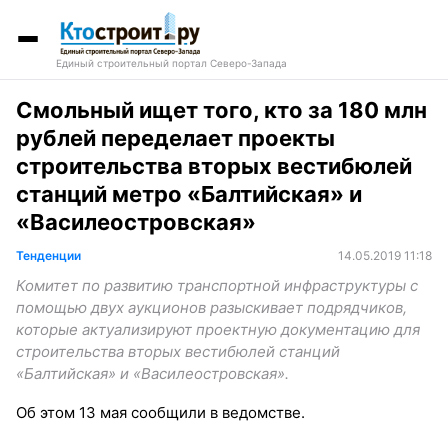
Единый строительный портал Северо-Запада
Смольный ищет того, кто за 180 млн
рублей переделает проекты
строительства вторых вестибюлей
станций метро «Балтийская» и
«Василеостровская»
Тенденции
14.05.2019 11:18
Комитет по развитию транспортной инфраструктуры с
помощью двух аукционов разыскивает подрядчиков,
которые актуализируют проектную документацию для
строительства вторых вестибюлей станций
«Балтийская» и «Василеостровская».
Об этом 13 мая сообщили в ведомстве.