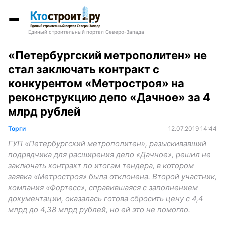
Единый строительный портал Северо-Запада
«Петербургский метрополитен» не
стал заключать контракт с
конкурентом «Метростроя» на
реконструкцию депо «Дачное» за 4
млрд рублей
Торги
12.07.2019 14:44
ГУП «Петербургский метрополитен», разыскивавший
подрядчика для расширения депо «Дачное», решил не
заключать контракт по итогам тендера, в котором
заявка «Метростроя» была отклонена. Второй участник,
компания «Фортесс», справившаяся с заполнением
документации, оказалась готова сбросить цену с 4,4
млрд до 4,38 млрд рублей, но ей это не помогло.