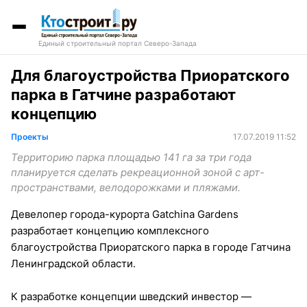
Единый строительный портал Северо-Запада
Для благоустройства Приоратского
парка в Гатчине разработают
концепцию
Проекты
17.07.2019 11:52
Территорию парка площадью 141 га за три года
планируется сделать рекреационной зоной с арт-
пространствами, велодорожками и пляжами.
Девелопер города-курорта Gatchina Gardens
разработает концепцию комплексного
благоустройства Приоратского парка в городе Гатчина
Ленинградской области.
К разработке концепции шведский инвестор —