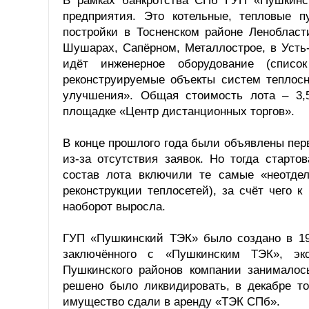
В рамках банкротства СПб ГУП «Пушкинс
предприятия. Это котельные, тепловые п
постройки в Тосненском районе Ленобласт
Шушарах, Сапёрном, Металлострое, в Усть-
идёт инженерное оборудование (списо
реконструируемые объекты систем теплосн
улучшения». Общая стоимость лота – 3,5
площадке «Центр дистанционных торгов».
В конце прошлого года были объявлены пер
из-за отсутствия заявок. Но тогда старт
состав лота включили те самые «неотде
реконструкции теплосетей), за счёт чего 
наоборот выросла.
ГУП «Пушкинский ТЭК» было создано в 199
заключённого с «Пушкинским ТЭК», экс
Пушкинского районов компании занимало
решено было ликвидировать, в декабре то
имущество сдали в аренду «ТЭК СПб».