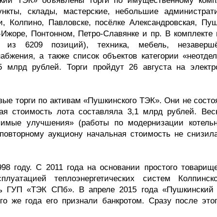
кий ТЭК» объявлены торги по имущественному комп
ункты, склады, мастерские, небольшие администрат
и, Колпино, Павловске, посёлке Александровская, Пуш
Ижоре, Понтонном, Петро-Славянке и пр. В комплекте 
к из 6209 позиций), техника, мебель, незаверш
абжения, а также список объектов категории «неотде
 млрд рублей. Торги пройдут 26 августа на электр
вые торги по активам «Пушкинского ТЭК». Они не состо
овая стоимость лота составляла 3,1 млрд рублей. Вес
лимые улучшения» (работы по модернизации котель
к повторному аукциону начальная стоимость не снизила
8 году. С 2011 года на основании простого товарище
плуатацией теплоэнергетических систем Колпинск
сь ГУП «ТЭК СПб». В апреле 2015 года «Пушкинский
го же года его признали банкротом. Сразу после этог