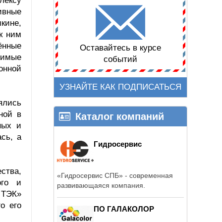
лексу
ивные
кине,
к ним
ённые
Оставайтесь в курсе
лимые
событий
онной
УЗНАЙТЕ КАК ПОДПИСАТЬСЯ
ялись
ной в
Каталог компаний
ных и
сь, а
Гидросервис
ства,
«Гидросервис СПБ» - современная
ого и
развивающаяся компания.
 ТЭК»
о его
ПО ГАЛАКОЛОР