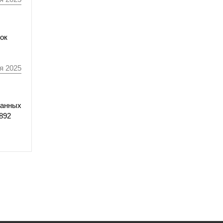
ок
я 2025
данных
892