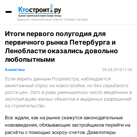
Единый строительный портал Северо-Запада
Итоги первого полугодия для
первичного рынка Петербурга и
Ленобласти оказались довольно
любопытными
Аналитика
06.08.2019 17:36
Если верить данным Росреестра, наблюдается
ажиотажный спрос на новостройки, но без серьёзного
роста цен. Зато в разы уменьшилось число введённых в
эксплуатацию жилых объектов и выданных разрешений
на строительство.
Все ждали, как на рынке скажутся законодательные
нововведения, обязывающие застройщиков перейти на
расчёты с помощью эскроу-счетов. Девелоперы