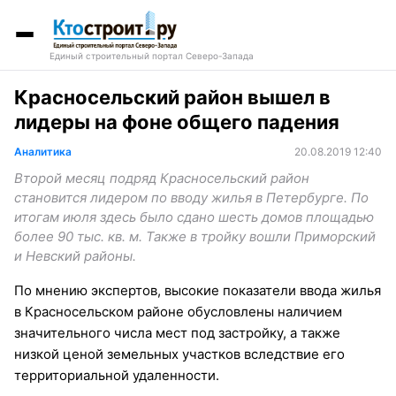
Единый строительный портал Северо-Запада
Красносельский район вышел в
лидеры на фоне общего падения
Аналитика
20.08.2019 12:40
Второй месяц подряд Красносельский район
становится лидером по вводу жилья в Петербурге. По
итогам июля здесь было сдано шесть домов площадью
более 90 тыс. кв. м. Также в тройку вошли Приморский
и Невский районы.
По мнению экспертов, высокие показатели ввода жилья
в Красносельском районе обусловлены наличием
значительного числа мест под застройку, а также
низкой ценой земельных участков вследствие его
территориальной удаленности.