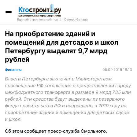
Единый строительный портал Северо-Запада
На приобретение зданий и
помещений для детсадов и школ
Петербургу выделят 9,7 млрд
рублей
Финансы
05.09.2019 16:13
Власти Петербурга заключат с Министерством
просвещения РФ соглашение о предоставлении городу
межбюджетного трансферта в размере 9 млрд 735 млн
рублей. Эти средства будут выделены из резервного
фонда правительства РФ и направлены в 2019 году на
приобретение зданий и помещений для детских садов
и школ.
Об этом сообщает пресс-служба Смольного.