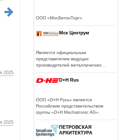
ООО «МосБетонТорг».
Мск Центрум
Является официальным
представителем ведущих
производителей металлических
входных и межкомнатных дверей в ...
я 2025
D+H Rus
ООО «D+H Русь» является
Российским представительством
группы «D+H Mechatronic AG».
я 2025
ПЕТРОВСКАЯ
АРХИТЕКТУРА