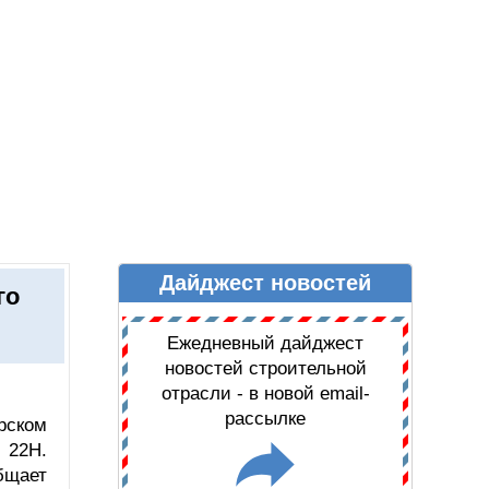
Дайджест новостей
Ы
ДАЙДЖЕСТ НОВОСТЕЙ
го
Ежедневный дайджест
новостей строительной
отрасли - в новой email-
рассылке
рском
 22Н.
бщает