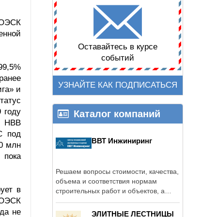
ЛОЭСК
енной
Оставайтесь в курсе
событий
99,5%
ранее
УЗНАЙТЕ КАК ПОДПИСАТЬСЯ
га» и
татус
 году
Каталог компаний
о НВВ
С под
ВВТ Инжиниринг
0 млн
 пока
Решаем вопросы стоимости, качества,
объема и соответствия нормам
ует в
строительных работ и объектов, а
ЛОЭСК
также ...
да не
ЭЛИТНЫЕ ЛЕСТНИЦЫ