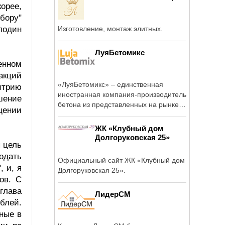
орее,
сбору"
подин
Изготовление, монтаж элитных.
ЛуяБетомикс
енном
акций
«ЛуяБетомикс» – единственная
итрию
иностранная компания-производитель
шение
бетона из представленных на рынке
щении
...
ЖК «Клубный дом
Долгоруковская 25»
 цель
одать
Официальный сайт ЖК «Клубный дом
 и, я
Долгоруковская 25».
ов. С
глава
ЛидерСМ
блей.
нные в