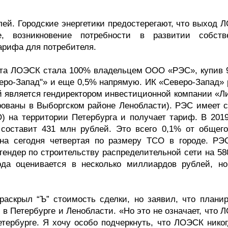
лей. Городские энергетики предостерегают, что выход 
, возникновение потребности в развитии собств
арифа для потребителя.
вгуста ЛОЭСК стала 100% владельцем ООО «РЭС», купив 
еро-Запад"» и еще 0,5% напрямую. ИК «Северо-Запад» 
 является гендиректором инвестиционной компании «Ли
рованы в Выборгском районе Ленобласти). РЭС имеет с
) на территории Петербурга и получает тариф. В 2019
составит 431 млн рублей. Это всего 0,1% от общег
на сегодня четвертая по размеру ТСО в городе. РЭ
ендер по строительству распределительной сети на 58
да оценивается в несколько миллиардов рублей, но
скрыл “Ъ” стоимость сделки, но заявил, что планир
в Петербурге и Ленобласти. «Но это не означает, что 
етербурге. Я хочу особо подчеркнуть, что ЛОЭСК никог