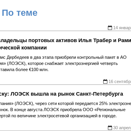
По теме
14 январ
владельцы портовых активов Илья Трабер и Рам
тической компании
с Дербедеев в два этапа приобрели контрольный пакет в АО
ия» (ЛОЭСК), которое снабжает электроэнергией четверть
тавила более €100 млн.
16 сентябр
ску: ЛОЭСК вышла на рынок Санкт-Петербурга
пания» (ЛОЭСК), через сети которой передается 25% электроэн
 рынок. В конце августа ЛОЭСК приобрела ООО «Региональные
ертой по величине электросетевой организацией в городе.
30 апрел