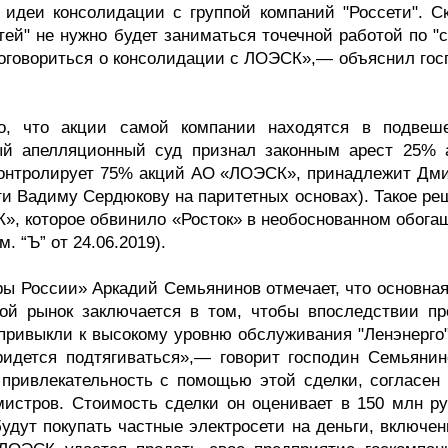
 идеи консолидации с группой компаний "Россети". Ск
тей" не нужно будет заниматься точечной работой по "
договориться о консолидации с ЛОЭСК»,— объяснил гос
о, что акции самой компании находятся в подвеш
ый апелляционный суд признал законным арест 25% 
контролирует 75% акций АО «ЛОЭСК», принадлежит Дм
ти Вадиму Сердюкову на паритетных основах). Такое ре
», которое обвинило «Росток» в необоснованном обога
 “Ъ” от 24.06.2019).
ры России» Аркадий Семьянинов отмечает, что основная
ой рынок заключается в том, чтобы впоследствии пр
привыкли к высокому уровню обслуживания "Ленэнерго",
дется подтягиваться»,— говорит господин Семьянин
ривлекательность с помощью этой сделки, согласен 
рмистров. Стоимость сделки он оценивает в 150 млн ру
будут покупать частные электросети на деньги, включе