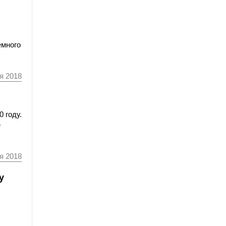
емного
я 2018
 году.
е
я 2018
у