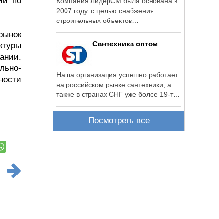
ии по
Компания ЛидерСМ была основана в
2007 году, с целью снабжения
строительных объектов
необходимыми материалами.
рынок
Сантехника оптом
ктуры
ании.
льно-
Наша организация успешно работает
йности
на российском рынке сантехники, а
также в cтранах СНГ уже более 19-ти
лет.
Посмотреть все