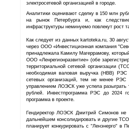
электросетевой организацией в городе.
Аналитики оценивают сделку в 150 млн руб
на рынок Петербурга и, как следствие
инфраструктуры неминуемо повлекут рост т
Как следует из данных kartoteka.ru, 30 а
через ООО «Инвестиционная компания "Сев
принадлежала Камилу Магеррамову, который
ООО «Ленрегионразвитие» (обе зарегистри
территориальной сетевой организации (ТСО
необходимая валовая выручка (НВВ) РЭС 
сетевых организаций, тем не менее РЭС 
управлением ЛОЭСК уже успела разыграть т
рублей. Инвестпрограмма РЭС до 2024 го
программа в проекте.
Гендиректор ЛОЭСК Дмитрий Симонов не ра
дальнейшем консолидировать и другие ТСО 
планирует конкурировать с "Ленэнерго" в П