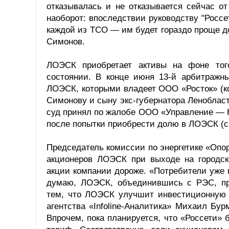
отказывалась и не отказывается сейчас от
наоборот: впоследствии руководству "Россе
каждой из ТСО — им будет гораздо проще 
Симонов.
ЛОЭСК приобретает активы на фоне тог
состоянии. В конце июня 13-й арбитражн
ЛОЭСК, которыми владеет ООО «Росток» (
Симонову и сыну экс-губернатора Леноблас
суд принял по жалобе ООО «Управление — К
после попытки приобрести долю в ЛОЭСК (см.
Председатель комиссии по энергетике «Опо
акционеров ЛОЭСК при выходе на городск
акции компании дороже. «Потребители уже 
думаю, ЛОЭСК, объединившись с РЭС, при
тем, что ЛОЭСК улучшит инвестиционную п
агентства «Infoline-Аналитика» Михаил Бу
Впрочем, пока планируется, что «Россети» 