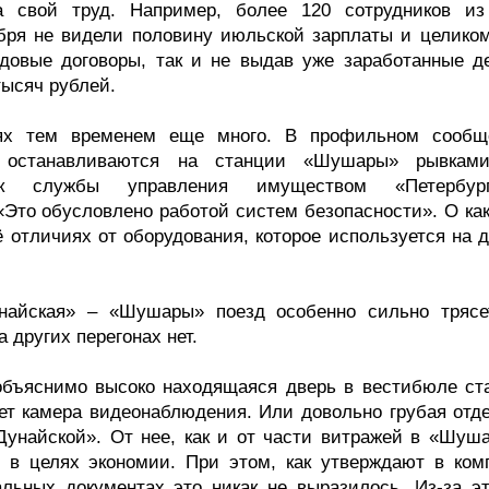
за свой труд. Например, более 120 сотрудников и
ября не видели половину июльской зарплаты и целиком
удовые договоры, так и не выдав уже заработанные де
тысяч рублей.
ях тем временем еще много. В профильном сообщ
о останавливаются на станции «Шушары» рывкам
ик службы управления имуществом «Петербург
«Это обусловлено работой систем безопасности». О как
 отличиях от оборудования, которое используется на д
найская» – «Шушары» поезд особенно сильно трясе
 других перегонах нет.
еобъяснимо высоко находящаяся дверь в вестибюле ст
ет камера видеонаблюдения. Или довольно грубая отде
Дунайской». От нее, как и от части витражей в «Шуша
в целях экономии. При этом, как утверждают в ком
ьных документах это никак не выразилось. Из-за эт