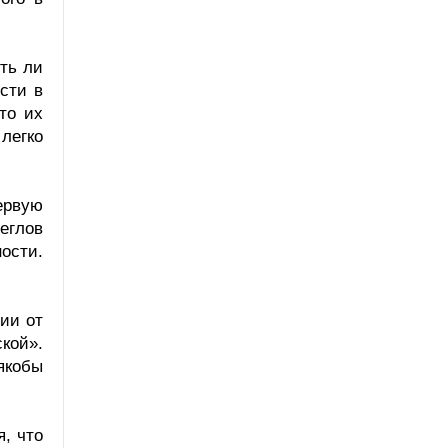
ть ли
сти в
то их
легко
ервую
еглов
ости.
ии от
кой».
якобы
, что