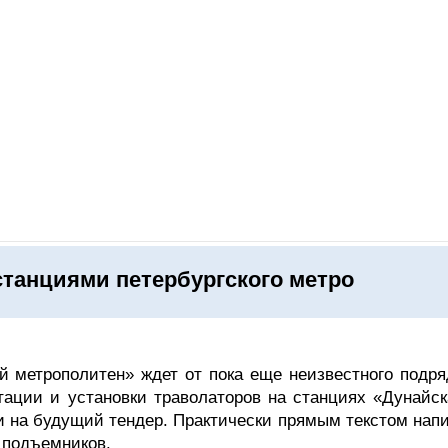
ОНЛАЙН–ВЫСТАВКИ
КАЛЕНДАРЬ
КЛЮЧЕВЫЕ ФИГУР
станциями петербургского метро
й метрополитен» ждет от пока еще неизвестного подря
тации и установки траволаторов на станциях «Дунайск
и на будущий тендер. Практически прямым текстом напи
 подъемников.