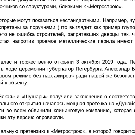
ожников со структурами, близкими к «Метрострою».
оторые могут показаться нестандартными. Например, чу
спрятаны за поручнями (что выглядит как пример глупо
это не ошибка строителей, запрятавших дверцы так, ч
стах напротив проемов металлические перила имеют 
 власти торжественно открыли 3 октября 2019 года. П
 в ходе церемонии губернатор Петербурга Александр Б
стовом режиме без пассажиров» ради нашей же безопасн
й к объекту.
айская» и «Шушары» получили заключения о соответств
ального открытия началась мощная протечка на «Дунайс
ти во всем обвинили клининговую компанию, которая 
ики эту версию опровергли.
льную претензию к «Метрострою», в которой говорится