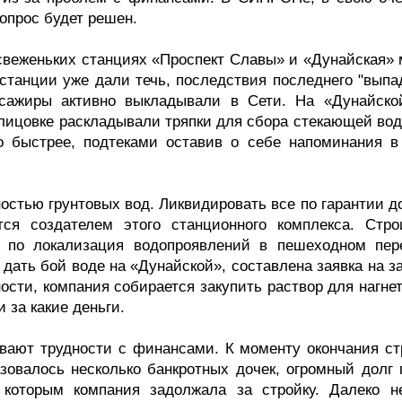
вопрос будет решен.
свеженьких станциях «Проспект Славы» и «Дунайская» 
 станции уже дали течь, последствия последнего "выпа
ссажиры активно выкладывали в Сети. На «Дунайско
лицовке раскладывали тряпки для сбора стекающей вод
о быстрее, подтеками оставив о себе напоминания в
остью грунтовых вод. Ликвидировать все по гарантии д
тся создателем этого станционного комплекса. Стро
ы по локализация водопроявлений в пешеходном пер
дать бой воде на «Дунайской», составлена заявка на з
ости, компания собирается закупить раствор для нагне
и за какие деньги.
вают трудности с финансами. К моменту окончания ст
зовалось несколько банкротных дочек, огромный долг 
 которым компания задолжала за стройку. Далеко н