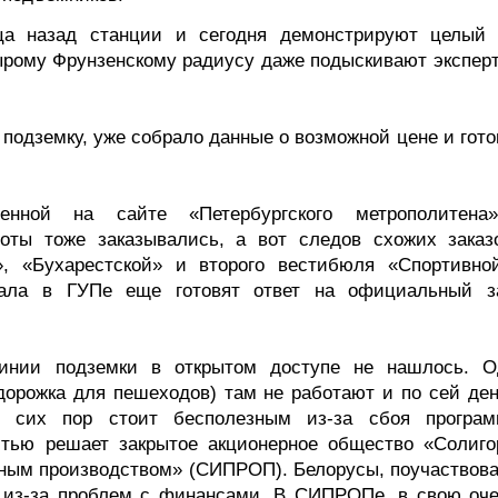
ца назад станции и сегодня демонстрируют целый 
ырому Фрунзенскому радиусу даже подыскивают эксперт
подземку, уже собрало данные о возможной цене и гото
нной на сайте «Петербургского метрополитена
боты тоже заказывались, а вот следов схожих заказ
», «Бухарестской» и второго вестибюля «Спортивно
ала в ГУПе еще готовят ответ на официальный з
линии подземки в открытом доступе не нашлось. О
дорожка для пешеходов) там не работают и по сей ден
 сих пор стоит бесполезным из-за сбоя програм
стью решает закрытое акционерное общество «Солиго
тным производством» (СИПРОП). Белорусы, поучаствов
т из-за проблем с финансами. В СИПРОПе, в свою оче