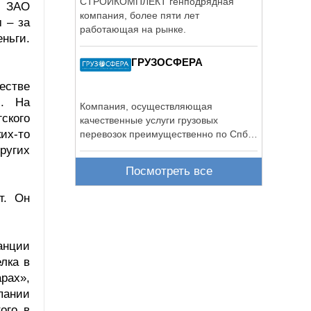
СТРОЙКОМПЛЕКТ генподрядная
з ЗАО
компания, более пяти лет
 – за
работающая на рынке.
ньги.
ГРУЗОСФЕРА
естве
и. На
Компания, осуществляющая
ского
качественные услуги грузовых
их-то
перевозок преимущественно по Спб и
ЛО.
ругих
Посмотреть все
т. Он
анции
лка в
рах»,
пании
ого в