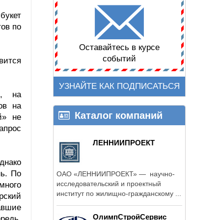
букет
ов по
Оставайтесь в курсе
событий
вится
УЗНАЙТЕ КАК ПОДПИСАТЬСЯ
», на
ов на
Каталог компаний
й» не
апрос
ЛЕННИИПРОЕКТ
днако
ь. По
ОАО «ЛЕННИИПРОЕКТ» — научно-
исследовательский и проектный
много
институт по жилищно-гражданскому ...
рский
авшие
ОлимпСтройСервис
редь,