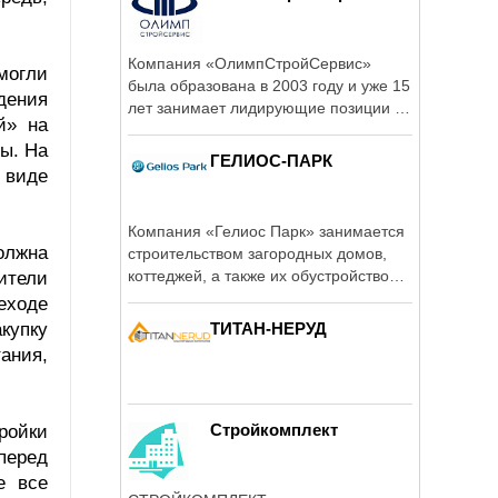
Компания «ОлимпСтройСервис»
могли
была образована в 2003 году и уже 15
дения
лет занимает лидирующие позиции на
й» на
рынке ...
ы. На
ГЕЛИОС-ПАРК
 виде
Компания «Гелиос Парк» занимается
олжна
строительством загородных домов,
коттеджей, а также их обустройством
ители
уже ...
еходе
акупку
ТИТАН-НЕРУД
тания,
Стройкомплект
ройки
перед
е все