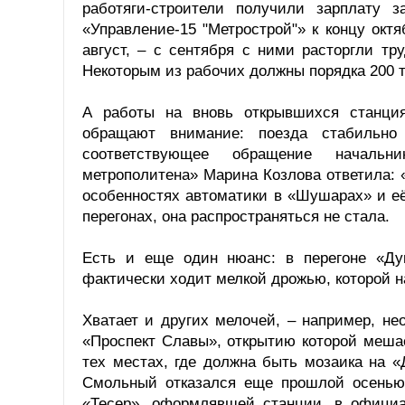
работяги-строители получили зарплату 
«Управление-15 "Метрострой"» к концу окт
август, – с сентября с ними расторгли тр
Некоторым из рабочих должны порядка 200 
А работы на вновь открывшихся станци
обращают внимание: поезда стабильн
соответствующее обращение начальн
метрополитена» Марина Козлова ответила: 
особенностях автоматики в «Шушарах» и её
перегонах, она распространяться не стала.
Есть и еще один нюанс: в перегоне «Ду
фактически ходит мелкой дрожью, которой на
Хватает и других мелочей, – например, н
«Проспект Славы», открытию которой меша
тех местах, где должна быть мозаика на «
Смольный отказался еще прошлой осенью 
«Тесер», оформлявшей станции, в официал