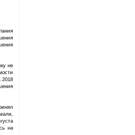
пания
шения
шения
ку не
мости
 2018
шения
ринял
мали,
густа
сь на