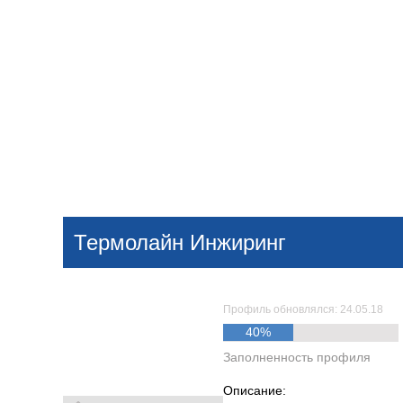
Добавить компанию
Войти
НОВОСТИ
СТАТЬИ
КОМПАНИИ
Термолайн Инжиринг
Поиск
Профиль обновлялся: 24.05.18
40%
Заполненность профиля
Описание: