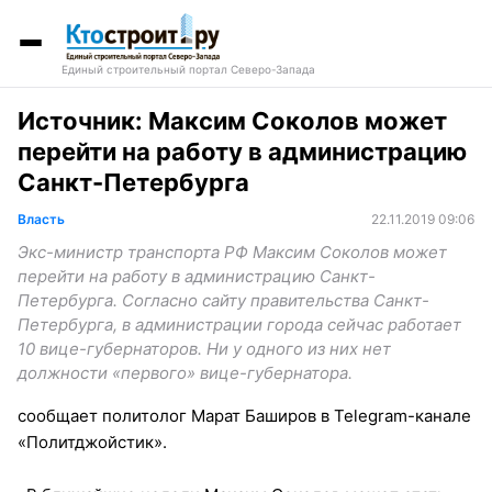
Единый строительный портал Северо-Запада
Источник: Максим Соколов может
перейти на работу в администрацию
Санкт-Петербурга
Власть
22.11.2019 09:06
Экс-министр транспорта РФ Максим Соколов может
перейти на работу в администрацию Санкт-
Петербурга. Согласно сайту правительства Санкт-
Петербурга, в администрации города сейчас работает
10 вице-губернаторов. Ни у одного из них нет
должности «первого» вице-губернатора.
сообщает политолог Марат Баширов в Telegram-канале
«Политджойстик».