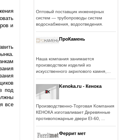
жения
Оптовый поставщик инженерных
овать
систем — трубопроводы систем
водоснабжения, водоотведения.
ров и
ПроКамень
авить
ынка.
Наша компания занимается
анкам
производством изделий из
вания
искусственного акрилового камня,
вания
качественно и в ...
щиков
Kenoka.ru - Кенока
в под
олжны
я все
Производственно-Торговая Kомпания
КЕНОКА изготавливает Деревянные
противопожарные двери EI-60, ...
Феррит мет