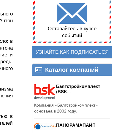
ьного
Антон
Оставайтесь в курсе
событий
ло: в
нтона
УЗНАЙТЕ КАК ПОДПИСАТЬСЯ
ние и
редь,
чного
Каталог компаний
Балтстройкомплект
мизма
(BSK...
нения
Компания «Балтстройкомплект»
основана в 2002 году.
тью в
телей
ПАНОРАМАПАЙП