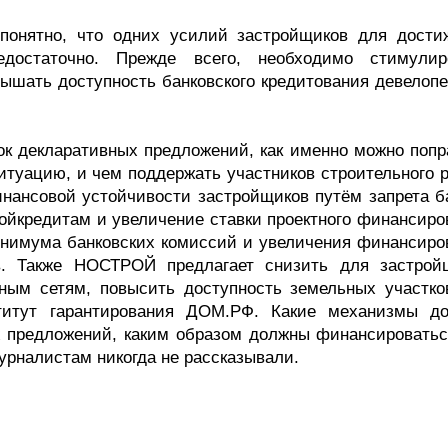
понятно, что одних усилий застройщиков для дости
едостаточно. Прежде всего, необходимо стимулир
ышать доступность банковского кредитования девелопе
ок декларативных предложений, как именно можно попр
туацию, и чем поддержать участников строительного р
нансовой устойчивости застройщиков путём запрета б
ройкредитам и увеличение ставки проектного финансиро
минимума банковских комиссий и увеличения финансиро
ов. Также НОСТРОЙ предлагает снизить для застрой
ным сетям, повысить доступность земельных участко
ститут гарантирования ДОМ.РФ. Какие механизмы д
х предложений, каким образом должны финансироватьс
рналистам никогда не рассказывали.