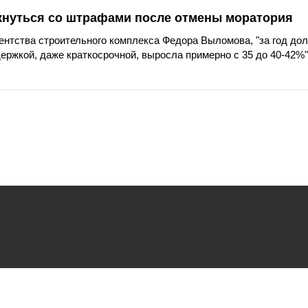
кнуться со штрафами после отмены моратория
гентства строительного комплекса Федора Выломова, "за год до
держкой, даже краткосрочной, выросла примерно с 35 до 40-42%"
ьзования
файлов cookie.