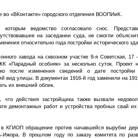
 во «ВКонтакте» городского отделения ВООПИиК.
 которым ведомство согласовало снос. Представ
утствовавшие на заседании суда, не смогли объяснит
менения относительно года постройки исторического зда
нного завода на сквозном участке 9-я Советская, 17 
К «Парадный особняк» за несколько суток. Проект н
лько после изменения сведений о дате постройки
 вид улицы. В документах 1916-й год заменили на 1919
ать их внешний облик.
, что действия застройщика также вызвали недовол
тате демонтажных работ и устройства пробных свай их
и в КГИОП обращение против начавшейся вырубки дер
ь-Ижора. В прошлом году по заказу комитета по раз