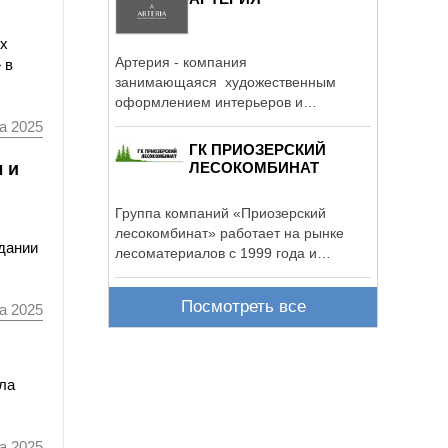
ех
Артерия - компания
 в
занимающаяся художественным
оформлением интерьеров и
авторскими наработками ...
а 2025
ГК ПРИОЗЕРСКИЙ
 и
ЛЕСОКОМБИНАТ
Группа компаний «Приозерский
лесокомбинат» работает на рынке
здании
лесоматериалов с 1999 года и
является ...
Посмотреть все
а 2025
ла
а 2025