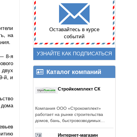
ители
Оставайтесь в курсе
ь, на
событий
ния.
УЗНАЙТЕ КАК ПОДПИСАТЬСЯ
— 8-я
ового
 двух
Каталог компаний
-й, и
Стройкомплект СК
ьство
 дома
Компания ООО «Строкомплект»
работает на рынке строительства
домов, бань, быстровозводимых
евьев
зданий, ...
витию
Интернет-магазин