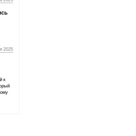
ись
я 2025
й к
торый
кому