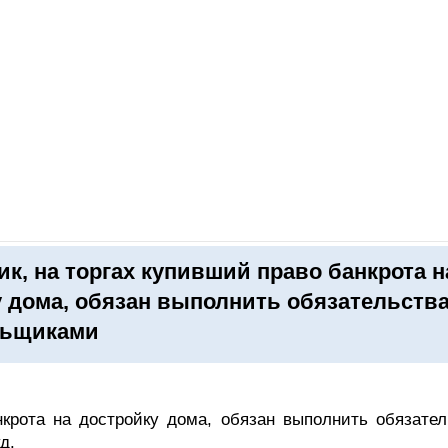
ОНЛАЙН–ВЫСТАВКИ
КАЛЕНДАРЬ
КЛЮЧЕВЫЕ ФИГУР
к, на торгах купивший право банкрота н
 дома, обязан выполнить обязательств
льщиками
нкрота на достройку дома, обязан выполнить обязател
д.