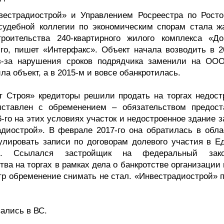
естрадиострой» и Управлением Росреестра по Росто
судебной коллегии по экономическим спорам стала ж
роительства 240-квартирного жилого комплекса «Д
-го, пишет «Интерфакс». Объект начала возводить в 2
-за нарушения сроков подрядчика заменили на ОО
а объект, а в 2015-м и вовсе обанкротилась.
нт Строя» кредиторы решили продать на торгах недост
ставлен с обременением – обязательством предост
го на этих условиях участок и недостроенное здание з
диострой». В феврале 2017-го она обратилась в обла
улировать записи по договорам долевого участия в Е
сти. Ссылался застройщик на федеральный за
ва на торгах в рамках дела о банкротстве организации
стр обременение снимать не стал. «Инвестрадиострой» 
вались в ВС.