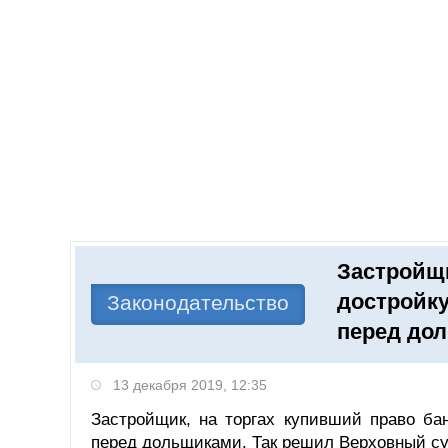
Добавить компанию
Войти
НОВОСТИ
СТАТЬИ
КОМПАНИИ
Застройщи
Поиск
достройку
Законодательство
перед до
13 декабря 2019, 12:35
Застройщик, на торгах купивший право ба
перед дольщиками. Так решил Верховный су