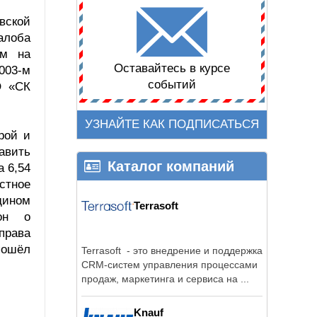
вской
алоба
ом на
Оставайтесь в курсе
003-м
событий
О «СК
УЗНАЙТЕ КАК ПОДПИСАТЬСЯ
рой и
авить
Каталог компаний
а 6,54
стное
дином
Terrasoft
кон о
 права
пошёл
Terrasoft - это внедрение и поддержка
CRM-систем управления процессами
продаж, маркетинга и сервиса на ...
Knauf