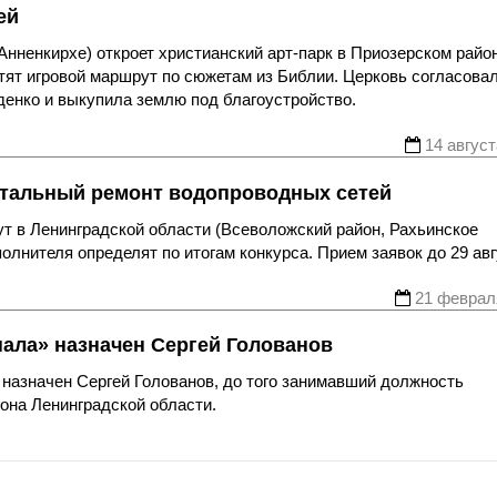
ей
нненкирхе) откроет христианский арт-парк в Приозерском райо
тят игровой маршрут по сюжетам из Библии. Церковь согласова
денко и выкупила землю под благоустройство.
14 август
итальный ремонт водопроводных сетей
т в Ленинградской области (Всеволожский район, Рахьинское
полнителя определят по итогам конкурса. Прием заявок до 29 авг
21 феврал
ала» назначен Сергей Голованов
азначен Сергей Голованов, до того занимавший должность
она Ленинградской области.