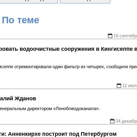
По теме
16 сентябр
ровать водоочистные сооружения в Кингисеппе 
исеппе отремонтировали один фильтр из четырех, сообщили пре
11 июл
талий Жданов
 генеральным директором «Леноблводоканала».
04 декабр
ти: Анненкирхе построит под Петербургом