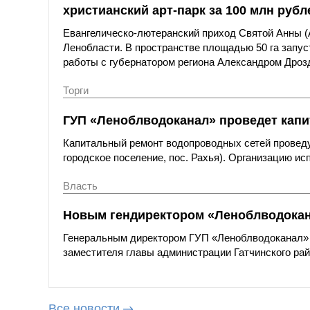
христианский арт-парк за 100 млн рубл
Евангелическо-лютеранский приход Святой Анны (А
Ленобласти. В пространстве площадью 50 га запус
работы с губернатором региона Александром Дроз
Торги
ГУП «Леноблводоканал» проведет кап
Капитальный ремонт водопроводных сетей проведу
городское поселение, пос. Рахья). Организацию ис
Власть
Новым гендиректором «Леноблводокан
Генеральным директором ГУП «Леноблводоканал» н
заместителя главы администрации Гатчинского рай
Все новости