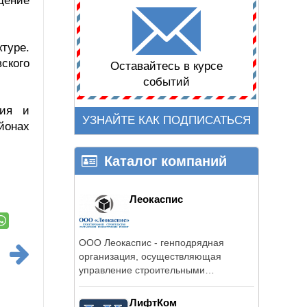
ение
туре.
ского
Оставайтесь в курсе
событий
ния и
УЗНАЙТЕ КАК ПОДПИСАТЬСЯ
йонах
Каталог компаний
Леокаспис
ООО Леокаспис - генподрядная
организация, осуществляющая
управление строительными
проектами, а так же ...
ЛифтКом