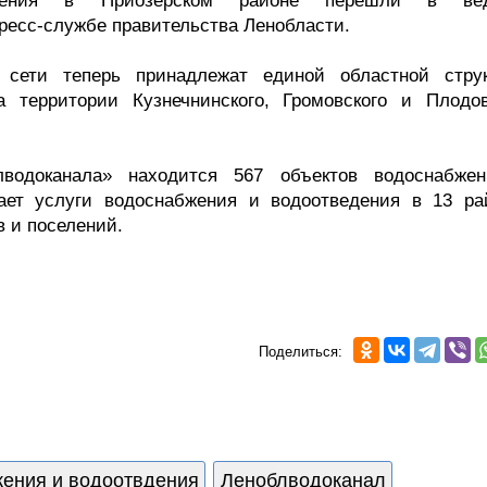
едения в Приозерском районе перешли в вед
ресс-службе правительства Ленобласти.
сети теперь принадлежат единой областной струк
 территории Кузнечнинского, Громовского и Плодов
водоканала» находится 567 объектов водоснабже
вает услуги водоснабжения и водоотведения в 13 ра
в и поселений.
Поделиться:
ения и водоотвдения
Леноблводоканал