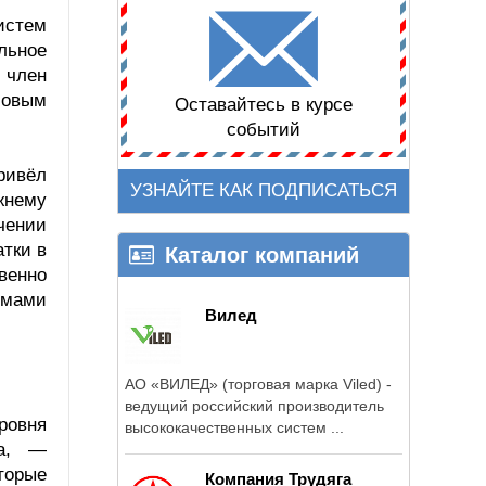
истем
льное
 член
совым
Оставайтесь в курсе
событий
ривёл
УЗНАЙТЕ КАК ПОДПИСАТЬСЯ
жнему
чении
тки в
Каталог компаний
венно
емами
Вилед
АО «ВИЛЕД» (торговая марка Viled) -
ведущий российский производитель
ровня
высококачественных систем ...
ва, —
торые
Компания Трудяга