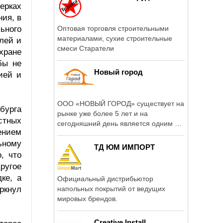
ерках
ия, в
ьного
Оптовая торговля строительными
материалами, сухие строительные
лей и
смеси Старатели
хране
бы не
Новый город
ией и
ООО «НОВЫЙ ГОРОД» существует на
бурга
рынке уже более 5 лет и на
стных
сегодняшний день является одним из
ением
ведущих ...
ьному
ТД ЮМ ИМПОРТ
, что
Другое
ке, а
Официальный дистрибьютор
ркнул
напольных покрытий от ведущих
мировых брендов.
Creative Install