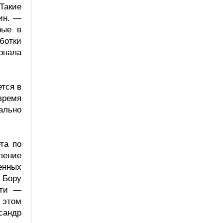
Такие
ин. —
рые в
аботки
онала
тся в
время
ально
та по
ление
енных
 Бору
сти —
 этом
сандр