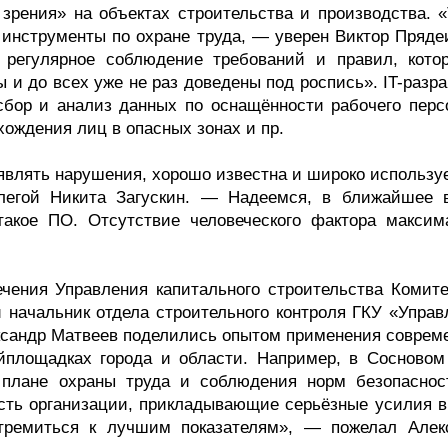
зрения» на объектах строительства и производства. «
 инструменты по охране труда, — уверен Виктор Пряде
 регулярное соблюдение требований и правил, кото
 и до всех уже не раз доведены под роспись». IT-разр
сбор и анализ данных по оснащённости рабочего перс
ождения лиц в опасных зонах и пр.
влять нарушения, хорошо известна и широко используе
легой Никита Загускин. — Надеемся, в ближайшее 
такое ПО. Отсутствие человеческого фактора максим
ечения Управления капитального строительства Комите
и начальник отдела строительного контроля ГКУ «Управ
ександр Матвеев поделились опытом применения соврем
йплощадках города и области. Например, в Сосновом
 плане охраны труда и соблюдения норм безопасно
 есть организации, прикладывающие серьёзные усилия в
стремиться к лучшим показателям», — пожелал Алек