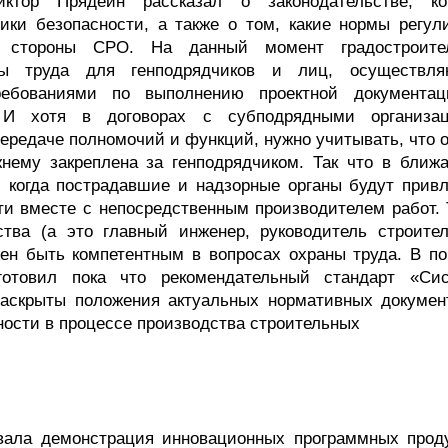
тор Прядеин рассказал о законодательстве, ко
ики безопасности, а также о том, какие нормы регул
о стороны СРО. На данный момент градостроите
аны труда для генподрядчиков и лиц, осуществл
ребованиями по выполнению проектной документа
. И хотя в договорах с субподрядными организа
ередаче полномочий и функций, нужно учитывать, что 
жнему закреплена за генподрядчиком. Так что в ближ
, когда пострадавшие и надзорные органы будут привл
ти вместе с непосредственным производителем работ. 
ства (а это главный инженер, руководитель строител
лжен быть компетентным в вопросах охраны труда. В п
отовил пока что рекомендательный стандарт «Си
раскрыты положения актуальных нормативных докумен
ности в процессе производства строительных
ала демонстрация инновационных программных проду