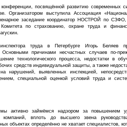
 конференции, посвящённой развитию современных с
тве. Организатором выступила Ассоциация «Национа
пленарное заседание координатор НОСТРОЙ по СЗФО,
 Комитета по страхованию, охране труда и финан
агускин.
о инспектора труда в Петербурге Игорь Беляев п
. Основными причинами несчастных случаев по-пре
шение технологического процесса, недостатки в обу
бочих средств индивидуальной защиты, а также недоста
ина нарушений, выявленных инспекцией, непосредст
чением, специальной оценкой условий труда и сист
мы активно займёмся надзором за повышением у
х компаний, вплоть до высшего звена руководст
ных объектах определённо не хватает специалистов, ко