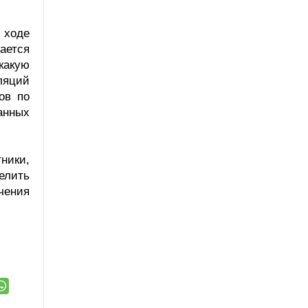
 ходе
ается
 какую
ляций
ов по
анных
ники,
елить
чения