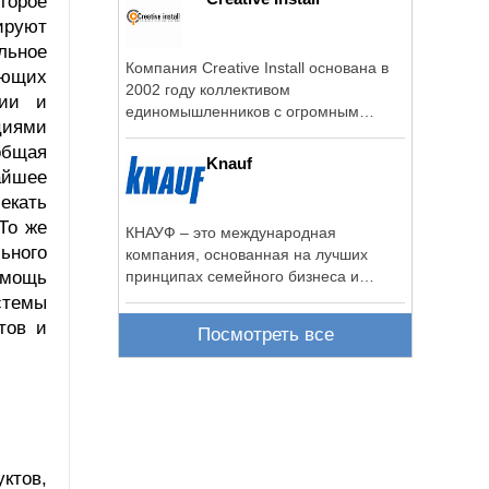
торое
ируют
льное
Компания Creative Install основана в
яющих
2002 году коллективом
ции и
единомышленников с огромным
циями
опытом работы на российском ...
общая
Knauf
айшее
екать
То же
КНАУФ – это международная
ьного
компания, основанная на лучших
омощь
принципах семейного бизнеса и
сумевшая сохранить ...
стемы
тов и
Посмотреть все
ктов,