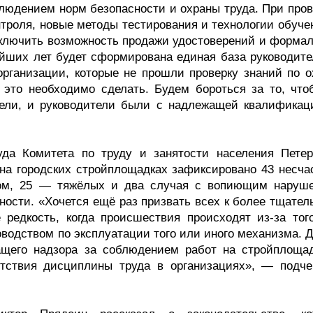
людением норм безопасности и охраны труда. При пров
троля, новые методы тестирования и технологии обучен
ключить возможность продажи удостоверений и формал
айших лет будет сформирована единая база руководите
организации, которые не прошли проверку знаний по о
о это необходимо сделать. Будем бороться за то, что
тели, и руководители были с надлежащей квалификац
да Комитета по труду и занятости населения Петер
 на городских стройплощадках зафиксировано 43 несча
ом, 25 — тяжёлых и два случая с вопиющим наруш
ности. «Хочется ещё раз призвать всех к более тщател
 редкость, когда происшествия происходят из-за того
оводством по эксплуатации того или иного механизма. 
щего надзора за соблюдением работ на стройплощад
утствия дисциплины труда в организациях», — подче