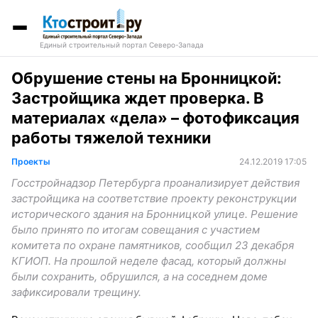
Единый строительный портал Северо-Запада
Обрушение стены на Бронницкой:
Застройщика ждет проверка. В
материалах «дела» – фотофиксация
работы тяжелой техники
Проекты
24.12.2019 17:05
Госстройнадзор Петербурга проанализирует действия
застройщика на соответствие проекту реконструкции
исторического здания на Бронницкой улице. Решение
было принято по итогам совещания с участием
комитета по охране памятников, сообщил 23 декабря
КГИОП. На прошлой неделе фасад, который должны
были сохранить, обрушился, а на соседнем доме
зафиксировали трещину.