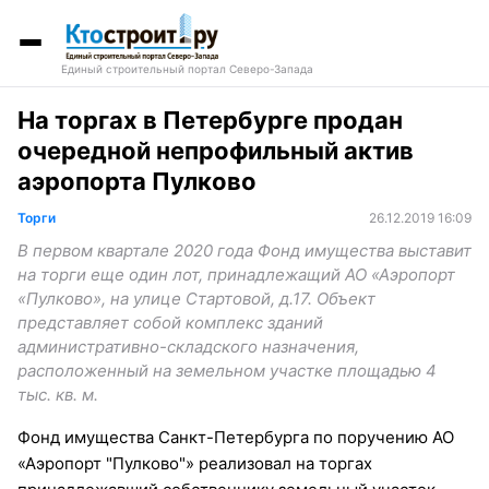
Единый строительный портал Северо-Запада
На торгах в Петербурге продан
очередной непрофильный актив
аэропорта Пулково
Торги
26.12.2019 16:09
В первом квартале 2020 года Фонд имущества выставит
на торги еще один лот, принадлежащий АО «Аэропорт
«Пулково», на улице Стартовой, д.17. Объект
представляет собой комплекс зданий
административно-складского назначения,
расположенный на земельном участке площадью 4
тыс. кв. м.
Фонд имущества Санкт-Петербурга по поручению АО
«Аэропорт "Пулково"» реализовал на торгах