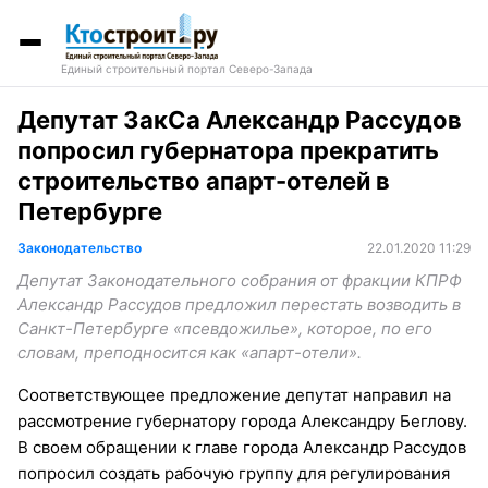
Единый строительный портал Северо-Запада
Депутат ЗакСа Александр Рассудов
попросил губернатора прекратить
строительство апарт-отелей в
Петербурге
Законодательство
22.01.2020 11:29
Депутат Законодательного собрания от фракции КПРФ
Александр Рассудов предложил перестать возводить в
Санкт-Петербурге «псевдожилье», которое, по его
словам, преподносится как «апарт-отели».
Соответствующее предложение депутат направил на
рассмотрение губернатору города Александру Беглову.
В своем обращении к главе города Александр Рассудов
попросил создать рабочую группу для регулирования