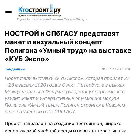
Единый строительный портал Северо-Запада
НОСТРОЙ и СПбГАСУ представят
макет и визуальный концепт
Полигона «Умный труд» на выставке
«КУБ Экспо»
Тенденции
20.02.2020 16:06
Посетители выставки «КУБ Экспо», которая пройдет 27
– 28 февраля 2020 года в Санкт-Петербурге в рамках
Международного Форума труда, станут первыми, кто
увидит макет и интерактивные обучающие модули
Полигона «Умный труд». Полигон строится в Красном
селе на учебной базе СПбГАСУ.
Проект направлен на создание постоянной, широко
используемой учебной среды и новых интерактивных