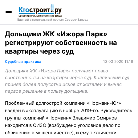
Единый строительный портал Северо-Запада
Дольщики ЖК «Ижора Парк»
регистрируют собственность на
квартиры через суд
Судебная практика
13.03.2020 11:19
Дольщики ЖК «Ижора Парк» получают право
собственности на квартиры через суд. Колпинский суд
принял более полусотни исков от жителей и вынес
первое решение в пользу дольщика.
Проблемный долгострой компании «Норманн-Юг»
введён в эксплуатацию в ноябре 2019-го. Руководитель
группы компаний «Норманн» Владимир Смирнов
находится в СИЗО (возбуждено уголовное дело по
обвинению в мошенничестве), и ему технически