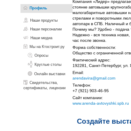
Компания «Лидер» предлагает
стоянке автовышки крупногаб
Профиль
малогабаритные автовышки на 
стрелами и поворотными люль
Наши продукты
автопарк в СПБ. Наличный и 
Наши персоналии
Почему мы? Удобно - подача т
Надежно - вся техника новая
Наши медиа
час после звонка.
Мы на Ктостроит.ру
Форма собственности:
Общество с ограниченной отв
Опросы
Фактический адрес:
Круглые столы
192281, Санкт-Петербург, ул. 
Email:
Онлайн выставки
arendavira@gmail.com
Свидетельства,
Телефон:
сертификаты, лицензии
+7 (921) 903-46-95
Сайт компании:
www.arenda-avtovyshki.spb.ru
Создайте выст