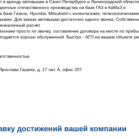
 в аренду автовышки в Санкт-Петербурге и Ленинградской области
аритные отечественного производства на базе ГАЗ и КаМаЗ и
базе Газель, Hyundai, Mitsubishi с коленчатыми, телескопическим
ками. Для заказа автовышки достаточно одного звонка. Собственн
безналичный расчёт.
ехники просто по звонку, составление договора на месте по прибы
, подаётся хорошо обслуженной. Быстро - АГП на вашем объекте уж
етственностью
Ярослава Гашека, д. 17 лит. А, офис 207
авку достижений вашей компании