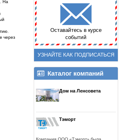
. На
и
ый
Оставайтесь в курсе
тию.
событий
е через
УЗНАЙТЕ КАК ПОДПИСАТЬСЯ
Каталог компаний
Дом на Ленсовета
Тэморт
Компания ООО «Тэморт» была