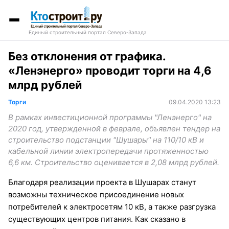
Единый строительный портал Северо-Запада
Без отклонения от графика.
«Ленэнерго» проводит торги на 4,6
млрд рублей
Торги
09.04.2020 13:23
В рамках инвестиционной программы "Ленэнерго" на
2020 год, утвержденной в феврале, объявлен тендер на
строительство подстанции "Шушары" на 110/10 кВ и
кабельной линии электропередачи протяженностью
6,6 км. Строительство оценивается в 2,08 млрд рублей.
Благодаря реализации проекта в Шушарах станут
возможны техническое присоединение новых
потребителей к электросетям 10 кВ, а также разгрузка
существующих центров питания. Как сказано в