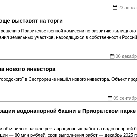
23 апрел
още выставят на торги
о решению Правительственной комиссии по развитию жилищного
ания земельных участков, находящихся в собственности Росси
06 декабр
ла нового инвестора
городского" в Сестрорецке нашёл нового инвестора. Объект про
09 сентябр
врации водонапорной башни в Приоратском парке
и объявило о начале реставрационных работ на водонапорной 
ции — 80 млн рублей, срок выполнения работ — декабрь 2025 г