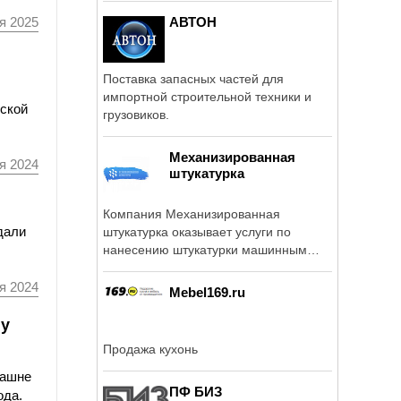
АВТОН
я 2025
Поставка запасных частей для
импортной строительной техники и
йской
грузовиков.
Механизированная
я 2024
штукатурка
Компания Механизированная
дали
штукатурка оказывает услуги по
нанесению штукатурки машинным
способом, а также ...
я 2024
Mebel169.ru
 у
Продажа кухонь
башне
ПФ БИЗ
ода.